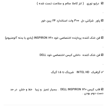
☑️ درایو نوری ( لنز کاملا سالم و سلامت تست شده )
.
☑️ پاور شرکتی دل 300 وات استاندارد 24 پین خور
.
☑️ فن خنک کننده پردازنده اختصاصی خود
INSPIRON 620
(بادی با بدنه آلومنیوم)
.
☑️ فن خنک کننده داخلی کیس اختصاصی خود
DELL
.
✅
گرافیک INTEL HD شرینگ تا 1.5 گیگ
.
☑️
قاب کیس DELL
INSPIRON 620
. بسیار تمیز و زیبا خط و خش در حد
دست دوم بودن .