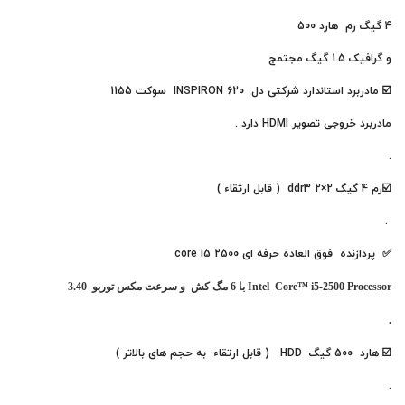
4 گیگ رم هارد 500
و گرافیک 1.5 گیگ مجتمج
☑️ مادربرد استاندارد شرکتی دل
INSPIRON 620
سوکت 1155
مادربرد خروجی تصویر HDMI دارد .
.
☑️رم 4 گیگ 2×2 ddr3 ( قابل ارتقاء )
.
✅ پردازنده فوق العاده حرفه ای core i5 2500
Intel Core™ i5-2500 Processor با 6 مگ کش و سرعت مکس توربو 3.40
.
☑️ هارد 500 گیگ HDD ( قابل ارتقاء به حجم های بالاتر )
.