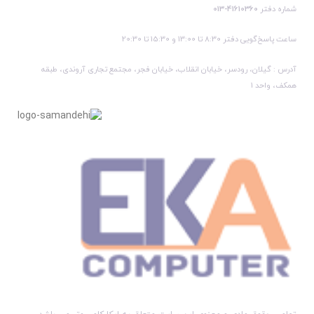
شماره دفتر
41610360-013
ساعت پاسخ‌گویی دفتر 8:30 تا 13:00 و 15:30 تا 20:30
آدرس : گیلان، رودسر، خیابان انقلاب، خیابان فجر، مجتمع تجاری آروندی، طبقه
همکف، واحد 1