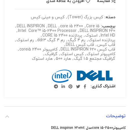
مقایسه
افزودن به علاقه مندی
دسته:
کیس بزرگ (Tower)
,
کیس و مینی کیس
برچسب:
Core i5
,
core i5 2400
,
DELL
,
DELL INSPIRON
,
,
Intel Core™ i5-2400 Processor
,
DELL INSPIRON 620
Intel HD
,
استوک
,
پردازنده CORE I5 2400
,
پردازنده استوک
,
رم 4 گیگ
,
رم 4 گیگ ddr3
,
رم استوک
,
قاب کیس
,
قاب کیس DELL
,
قاب کیس DELL INSPIRON 620
,
کامپیوتر corei5 2400
,
کامپیوتر استوک
,
کیس استوک
,
گرافیک
,
گرافیک مجتمع 1.5 گیگ
,
هارد 500
,
هارد استوک
اشتراک گذاری
توضیحات
کامپیوترcore i5-2500مدل DELL inspiron 620mt