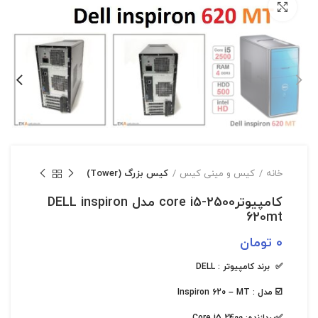
بزرگنمایی تصویر
خانه
کیس و مینی کیس
کیس بزرگ (Tower)
کامپیوترcore i5-2500 مدل DELL inspiron
620mt
0
تومان
✅ برند کامپیوتر : DELL
☑️ مدل : Inspiron 620 – MT