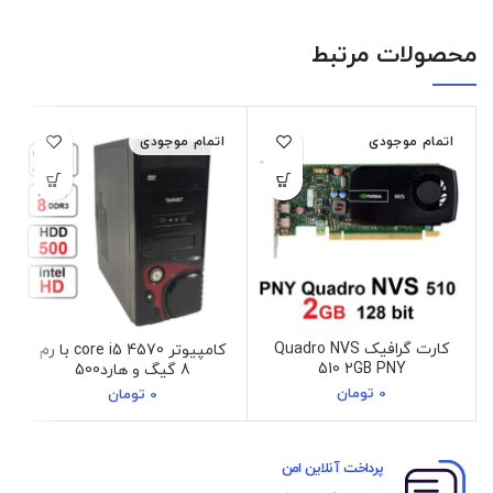
محصولات مرتبط
اتمام موجودی
اتمام موجودی
کارت گرافیک Quadro NVS
کامپیوتر core i5 4570 با رم
510 2GB PNY
8 گیگ و هارد500
0
تومان
0
تومان
پرداخت آنلاین امن