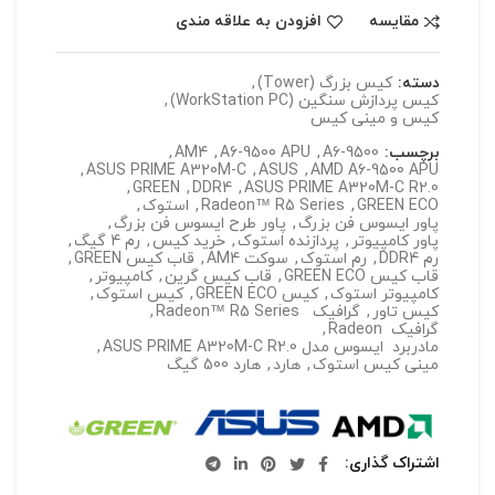
مقایسه
افزودن به علاقه مندی
دسته:
کیس بزرگ (Tower)
,
کیس پردازش سنگین (WorkStation PC)
,
کیس و مینی کیس
برچسب:
A6-9500
,
A6-9500 APU
,
AM4
,
,
ASUS PRIME A320M-C
,
ASUS
,
AMD A6-9500 APU
,
GREEN
,
DDR4
,
ASUS PRIME A320M-C R2.0
GREEN ECO
,
Radeon™ R5 Series
,
استوک
,
پاور ایسوس فن بزرگ
,
پاور طرح ایسوس فن بزرگ
,
پاور کامپیوتر
,
پردازنده استوک
,
خرید کیس
,
رم 4 گیگ
,
رم DDR4
,
رم استوک
,
سوکت AM4
,
قاب کیس GREEN
,
قاب کیس GREEN ECO
,
قاب کیس گرین
,
کامپیوتر
,
کامپیوتر استوک
,
کیس GREEN ECO
,
کیس استوک
,
کیس تاور
,
گرافیک Radeon™ R5 Series
,
گرافیک Radeon
,
مادربرد ایسوس مدل ASUS PRIME A320M-C R2.0
,
مینی کیس استوک
,
هارد
,
هارد 500 گیگ
اشتراک گذاری