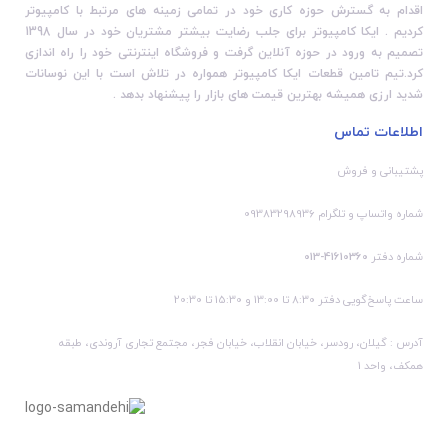
اقدام به گسترش حوزه کاری خود در تمامی زمینه های مرتبط با کامپیوتر
کردیم . ایکا کامپیوتر برای جلب رضایت بیشتر مشتریان خود در سال 1398
تصمیم به ورود در حوزه آنلاین گرفت و فروشگاه اینترنتی خود را راه اندازی
کرد.تیم تامین قطعات ایکا کامپیوتر همواره در تلاش است با این نوسانات
شدید ارزی همیشه بهترین قیمت های بازار را پیشنهاد بدهد .
اطلاعات تماس
پشتیبانی و فروش
شماره واتساپ و تلگرام 09383298936
شماره دفتر
41610360-013
ساعت پاسخ‌گویی دفتر 8:30 تا 13:00 و 15:30 تا 20:30
آدرس : گیلان، رودسر، خیابان انقلاب، خیابان فجر، مجتمع تجاری آروندی، طبقه
همکف، واحد 1