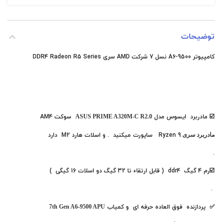
توضیحات
کامپیوتر A6-9500 نسل 7 شرکت AMD سری DDR4 Radeon R5 Series
☑️ مادربرد ایسوس مدل
ASUS PRIME A320M-C R2.0
سوکت AM4
مادربرد سری
Ryzen 9
ساپورت
میکنید . و اسلات هارد M2 دارد
.
☑️رم 4 گیگ ddr4 ( قابل ارتقاء تا 32 گیگ دو اسلات 16 گیگی )
.
✅ پردازنده فوق العاده حرفه ای و کمیاب
7th Gen A6-9500 APU