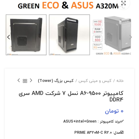
بزرگنمایی تصویر
خانه
کیس و مینی کیس
کیس بزرگ (Tower)
کامپیوتر A6-9500 نسل 7 شرکت AMD سری
DDR4
0
تومان
✅برند کامپیوتر : ASUS+intel+Green
☑️مدل: PRIME A320M-C R2.0