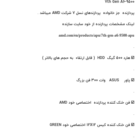
7th Gen A6-9500
پردازنده جز خانواده پردازندهای نسل 7 شرکت AMD میباشد .
لینک مشخصات پردازنده از خود سایت سازنده
amd.com/en/products/apu/7th-gen-a6-9500-apu
.
☑️ هارد 500 گیگ
HDD
( قابل ارتقاء به حجم های بالاتر )
.
☑️ پاور ASUS وات 300 فن بزرگ
.
☑️ فن خنک کننده پردازنده اختصاصی خود AMD
.
☑️ فن خنک کننده کیس 12X12 اختصاصی خود GREEN
.