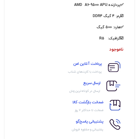
✅پردازنده:AMD A6-9500 APU
☑️رم: 4 گیگ DDR4
✅هارد: 500 گیگ
☑️گرافیک: R5
ناموجود
پرداخت آنلاین امن
پرداخت با کارت‌های شتاب
ارسال سریع
ارسال در کوتاه‌ترین زمان
ضمانت بازگشت کالا
ضمانت تا حداکثر ۷ روز
پشتیبانی پاسخ‌گو
پشتیبانی و مشاوره فروش