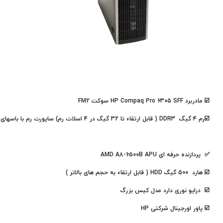
☑️ مادربرد HP Compaq Pro 6305 SFF
سوکت FM2
☑️رم 4 گیگ DDR3 ( قابل ارتقاء تا 32 گیگ در 4 اسلات رم) ساپورت رم با باسهای بالا
✅ پردازنده حرفه ای AMD A8-6500B APU
☑️ هارد 500 گیگ HDD ( قابل ارتقاء به حجم های بالاتر )
☑️ درایو نوری دارد مدل کیس بزرگ
☑️ پاور اورجینال شرکتی HP