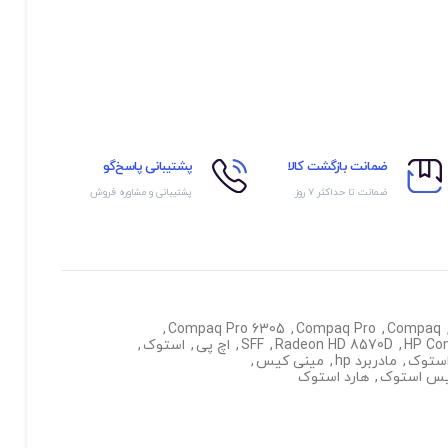
ضمانت بازگشت کالا
پشتیبانی پاسخ‌گو
ضمانت تا حداکثر ۷ روز
پشتیبانی و مشاوره فروش
,
Compaq Pro 6305
,
Compaq Pro
,
Compaq
HP Co
,
Radeon HD 8570D
,
SFF
,
اچ پی
,
استوک
,
ستوک
,
مادربرد hp
,
مینی کیس
,
یس استوک
,
هارد استوک