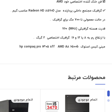
☑️ فن خنک کننده اختصاصی خود AMD
✅ گرافیک مجتمع داخلی پردازنده مدل Radeon HD 8570D
مناسب گیم .
در حالت معمولی تا 700 مگ برای گرافیک .
قدرت هسته گرافیکی (MHz): 760
با ارتقاع رم به 8 یا 12 و 16 گرافیک اختصاصی 2 گیگ .
مینی کیس استوک hp compaq pro 6305 sff AMD A8 6500b
محصولات مرتبط
اتمام موجودی
اتمام موجودی