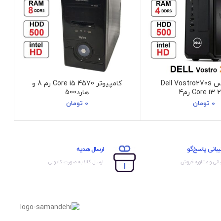
مینی کیس Dell Vostro270s
کامپیوتر Core i5 4570 رم 8 و
Core i3  رم4
هارد500
0
تومان
0
تومان
بانی پاسخ‌گو
ارسال هدیه
انی و مشاوره فروش
ارسال کالا به صورت کادویی