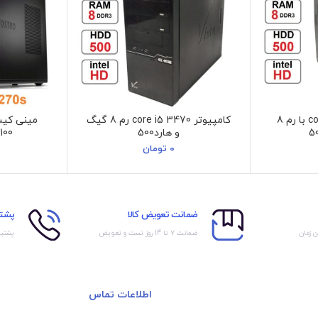
کامپیوتر core i5 4570 با رم 8
کامپیوتر core i5 3470 رم 8 گیگ
و هارد500
2100
0
تومان
ضمانت تعویض کالا
پشتی
ن زمان
ضمانت ۷ تا 14 روز تست و تعویض
پشتیب
اطلاعات تماس