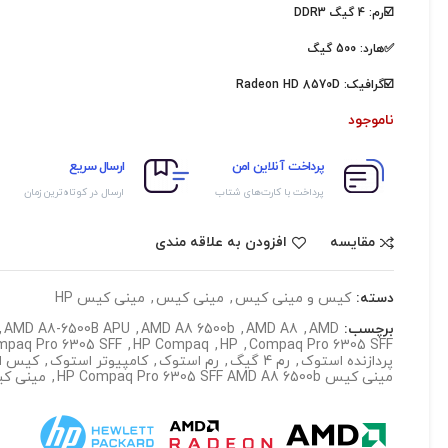
☑️رم: 4 گیگ DDR3
✅هارد: 500 گیگ
☑️گرافیک: Radeon HD 8570D
ناموجود
پرداخت آنلاین امن
ارسال سریع
پرداخت با کارت‌های شتاب
ارسال در کوتاه‌ترین زمان
مقایسه
افزودن به علاقه مندی
دسته:
کیس و مینی کیس
,
مینی کیس
,
مینی کیس HP
برچسب:
AMD
,
AMD A8
,
AMD A8 6500b
,
AMD A8-6500B APU
,
mpaq Pro 6305 SFF
,
HP Compaq
,
HP
,
Compaq Pro 6305 SFF
پردازنده استوک
,
رم 4 گیگ
,
رم استوک
,
کامپیوتر استوک
,
کیس ا
مینی کیس HP Compaq Pro 6305 SFF AMD A8 6500b
,
مینی ک