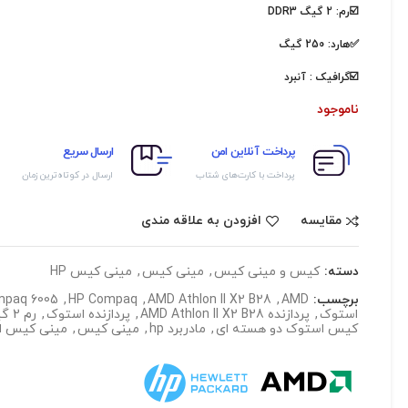
☑️رم: 2 گیگ DDR3
✅هارد: 250 گیگ
☑️گرافیک : آنبرد
ناموجود
پرداخت آنلاین امن
ارسال سریع
پرداخت با کارت‌های شتاب
ارسال در کوتاه‌ترین زمان
مقایسه
افزودن به علاقه مندی
دسته:
کیس و مینی کیس
,
مینی کیس
,
مینی کیس HP
برچسب:
AMD
,
AMD Athlon II X2 B28
,
HP Compaq
,
mpaq 6005
استوک
,
پردازنده AMD Athlon II X2 B28
,
پردازنده استوک
,
رم 2 گیگ ddr3
کیس استوک دو هسته ای
,
مادربرد hp
,
مینی کیس
,
مینی کیس ا