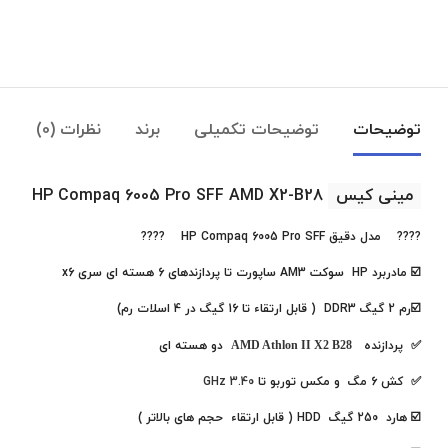
توضیحات
توضیحات تکمیلی
برند
نظرات (0)
مینی کیس
HP Compaq 6005 Pro SFF AMD X2-B28
???? مدل دقیق
HP Compaq 6005 Pro SFF
????
☑️ مادربرد HP سوکت AM3 ساپورت تا پردازندهای 6 هسته ای سری x6
☑️رم 2 گیگ DDR3 ( قابل ارتقاء تا 16 گیگ در 4 اسلات رم)
✅ پردازنده
AMD Athlon II X2 B28
دو هسته ای
✅ کش 6 مگ و مکس توربو تا
3.40 GHz
☑️ هارد 250 گیگ HDD ( قابل ارتقاء حجم های بالاتر )