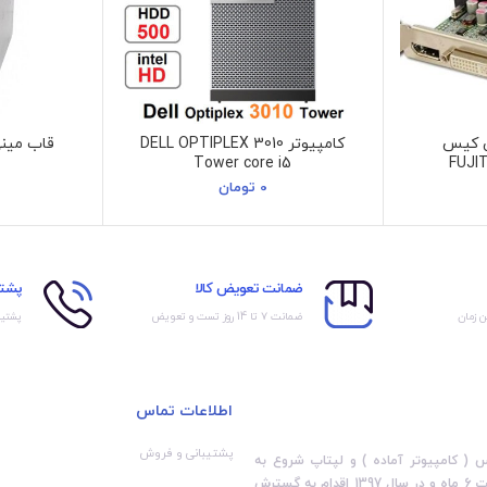
ی کیس
کامپیوتر DELL OPTIPLEX 3010
Tower core i5
FUJI
0
تومان
ضمانت تعویض کالا
پشتی
ن زمان
ضمانت ۷ تا 14 روز تست و تعویض
پشتیب
اطلاعات تماس
پشتیبانی و فروش
تخصصی فروش مینی کیس ( کامپیوتر آماده ) و لپتاپ شروع به
فعالیت نمود . پس از آن با استقبال بالای مشتریان و پیشرفت کاری سریع در مدت 6 ماه و در سال 1397 اقدام به گسترش