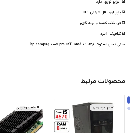
☑️ درایو نوری دارد
☑️ پاور اورجینال شرکتی HP
☑️ فن خنک کننده با لوله گازی
☑️ گرافیک آنبرد
مینی کیس استوک hp compaq 6005 pro sff amd x2 B28
محصولات مرتبط
اتمام موجودی
اتمام موجودی