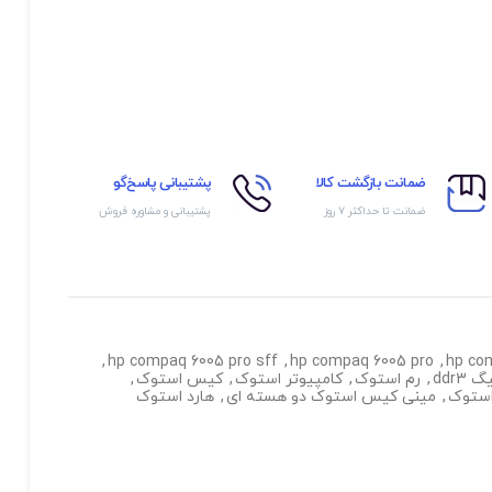
ضمانت بازگشت کالا
پشتیبانی پاسخ‌گو
ضمانت تا حداکثر ۷ روز
پشتیبانی و مشاوره فروش
,
hp compaq 6005 pro sff
,
hp compaq 6005 pro
,
hp co
,
رم استوک
,
کامپیوتر استوک
,
کیس استوک
,
ستوک
,
مینی کیس استوک دو هسته ای
,
هارد استوک