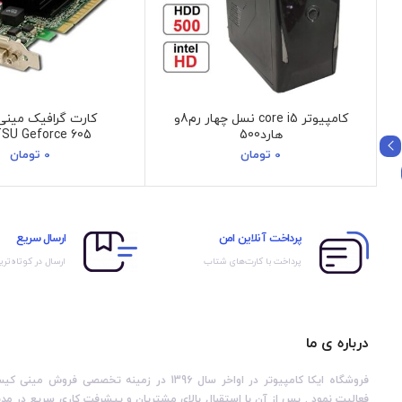
کامپیوتر core i5 نسل چهار رم8و
کارت گرافیک مین
هارد500
TSU Geforce 605
0
تومان
0
تومان
پرداخت آنلاین امن
ارسال سریع
پرداخت با کارت‌های شتاب
ارسال در کوتاه‌تری
درباره ی ما
فروشگاه ایکا کامپیوتر در اواخر سال 1396 در زمینه 