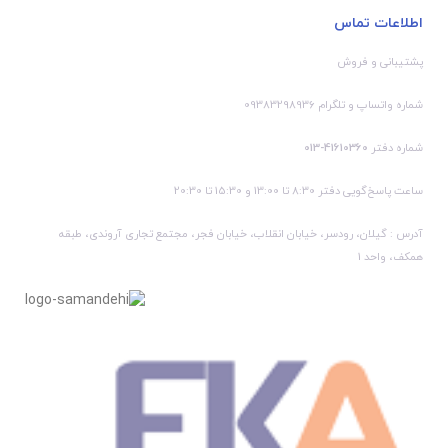
اطلاعات تماس
پشتیبانی و فروش
شماره واتساپ و تلگرام 09383298936
شماره دفتر
41610360-013
ساعت پاسخ‌گویی دفتر 8:30 تا 13:00 و 15:30 تا 20:30
آدرس : گیلان، رودسر، خیابان انقلاب، خیابان فجر، مجتمع تجاری آروندی، طبقه
همکف، واحد 1