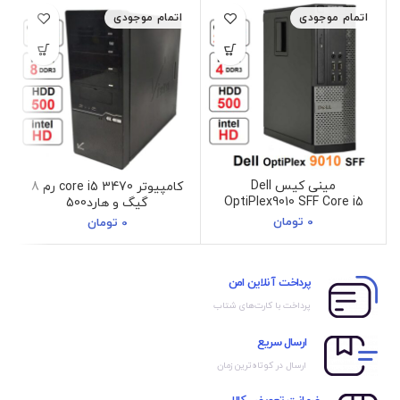
اتمام موجودی
اتمام موجودی
مینی کیس Dell
کامپیوتر core i5 3470 رم 8
OptiPlex9010 SFF Core i5
گیگ و هارد500
3470
0
تومان
0
تومان
پرداخت آنلاین امن
پرداخت با کارت‌های شتاب
ارسال سریع
ارسال در کوتاه‌ترین زمان