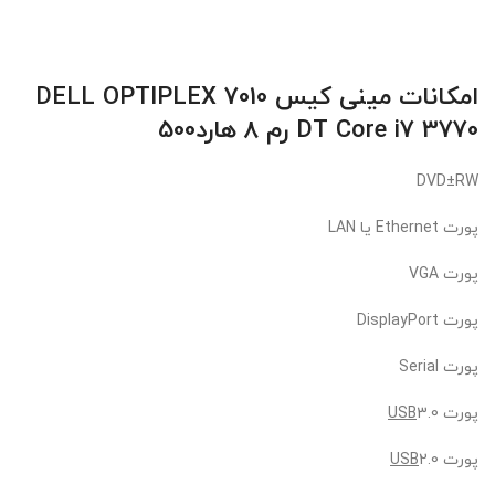
امکانات
مینی کیس DELL OPTIPLEX 7010
DT Core i7 3770
رم 8 هارد500
DVD±RW
پورت Ethernet یا LAN
پورت VGA
پورت DisplayPort
پورت Serial
پورت
3.0
USB
پورت
2.0
USB