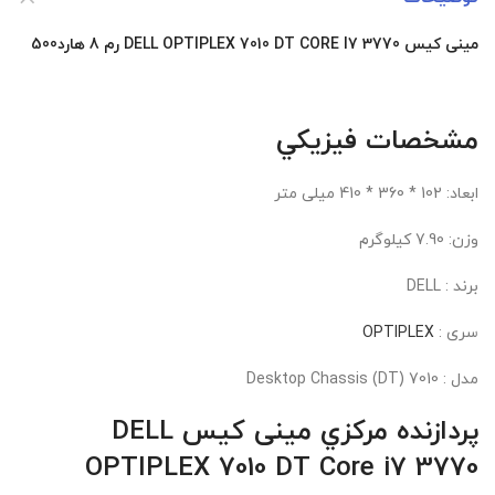
مینی کیس DELL OPTIPLEX 7010 DT CORE I7 3770 رم 8 هارد500
مشخصات فيزيکي
ابعاد: 102 * 360 * 410 میلی متر
وزن: 7.90 کیلوگرم
برند : DELL
سری :
OPTIPLEX
مدل : 7010 Desktop Chassis (DT)
پردازنده مرکزي مینی کیس
DELL
OPTIPLEX 7010 DT
Core i7 3770