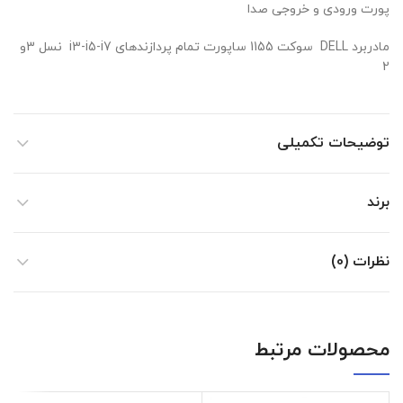
پورت ورودی و خروجی صدا
مادربرد DELL سوکت 1155 ساپورت تمام پردازندهای i3-i5-i7 نسل 3و
2
توضیحات تکمیلی
برند
نظرات (0)
محصولات مرتبط