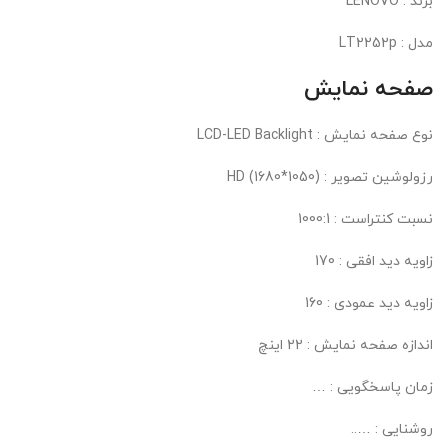
برند : LENOVO
مدل : LT2252p
صفحه نمایش
نوع صفحه نمایش : LCD-LED Backlight
رزولوشین تصویر : (1050*1680) HD
نسبت کنتراست : 1000:1
زاویه دید افقی : 170
زاویه دید عمودی : 160
اندازه صفحه نمایش : 22 اینچ
زمان پاسخگویی : …
روشنایی : …..