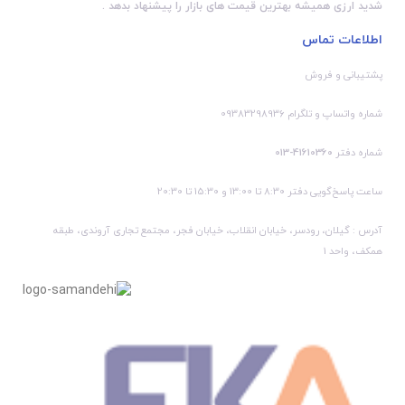
شدید ارزی همیشه بهترین قیمت های بازار را پیشنهاد بدهد .
اطلاعات تماس
پشتیبانی و فروش
شماره واتساپ و تلگرام 09383298936
شماره دفتر
41610360-013
ساعت پاسخ‌گویی دفتر 8:30 تا 13:00 و 15:30 تا 20:30
آدرس : گیلان، رودسر، خیابان انقلاب، خیابان فجر، مجتمع تجاری آروندی، طبقه
همکف، واحد 1