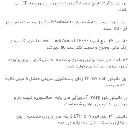
این نمایشگر 22 اینچ صفحه گسترده دارای نور پس زمینه LED می
باشد.
رزولوشن تصویر ارائه شده برابر با 1050×1680 پیکسل و
نسبت تصویر در
آن 16:10
است.
مانیتور 22 اینچ لنوو Lenovo ThinkVision LT2252p دارای گستره ی
رنگ عالی، وضوح و نسبت کنتراست بالا میباشد .
که باعث می شود بهترین وضوح و صفحه نمایش کاری را برای برآورده
کردن نیازهای هر کاربری تولید شود.
این مانیتور ThinkVision زمان پاسخگویی سریعی معادل 5 میلی ثانیه
ارائه می دهد.
در مانیتور لنوو LT2252p ویژگی های پایه آسانسوری، شیب دار و
چرخشی به درستی طراحی شده است.
مانیتور 22 اینچ لنوو LT2252p گزینه های ورودی متعددی را برای
سازگاری با سخت افزار شما ارائه می دهد.