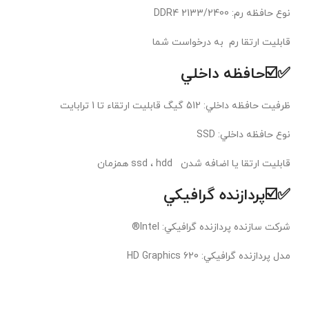
نوع حافظه رم: DDR4 2133/2400
قابلیت ارتقا رم به درخواست شما
✅☑️حافظه داخلي
ظرفيت حافظه داخلي: 512 گیگ قابلیت ارتقاء تا 1 ترابایت
نوع حافظه داخلي: SSD
قابلیت ارتقا یا اضافه شدن ssd ، hdd همزمان
✅☑️پردازنده گرافيکي
شرکت سازنده پردازنده گرافيکي: Intel®
مدل پردازنده گرافيکي: HD Graphics 620