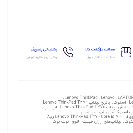
ضمانت بازگشت کالا
پشتیبانی پاسخ‌گو
ضمانت تا حداکثر ۷ روز
پشتیبانی و مشاوره فروش
,
Lenovo ThinkPad
,
Lenovo
,
LAPTO
L
,
استوک
,
باتری لپتاپ Lenovo ThinkPad T470
,
 لپتاپ Lenovo ThinkPad T470
,
لپ تاپ
,
پ استوک لنوو
,
لپ تاپ لنوو
,
Lenovo  رم8
,
توک
,
لپتاپ‌های ارزان قیمت
,
لنوو
,
نوت بوک