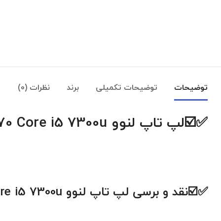
توضیحات
توضیحات تکمیلی
برند
نظرات (0)
✅☑️
لپ تاپ لنوو Lenovo ThinkPad T470 Core i5 7300u
✅☑️نقد و برسی لپ تاپ لنوو
re i5 7300u