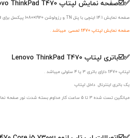
✅☑️
صفحه نمایش لپتاپ Lenovo ThinkPad T470
صفحه نمایش 14.1 اینچی با پنل TN و رزولوشن 1920×1080 پیکسل برای
ل
صفحه نمایش لپتاپ t470 لمسی میباشد .
✅☑️
باتری لپتاپ Lenovo ThinkPad T470
لپتاپ t470 دارای باتری 3 یا 4 سلولی میباشد .
یک باتری اینترنال داخل لپتاپ
میانگین تست شده 3 تا 5 ساعت کار مداوم بسته شدت نور صفحه نمایش .
✅☑️اتصالات لپ تاپ لنوو
Core i5 7300u
T470