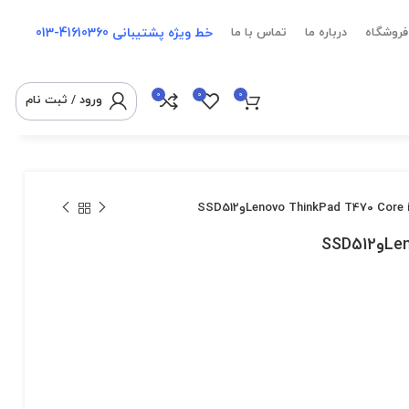
خط ویژه پشتیبانی
41610360-013
فروشگاه
درباره ما
تماس با ما
0
0
0
ورود / ثبت نام