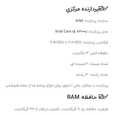
✅☑️پردازنده مرکزي
سازنده پردازنده:
Intel
مدل پردازنده:
Intel Core i5 7300u
فرکانس پردازنده: 2.60GHz تا 3.50GHz
حافظه کش: 3 مگابايت
تعداد هسته: 2 هسته ای
تعداد رشته : 4 رشته
پردازنده با عملکرد عالی / اجرای روان انواع برنامه ها از جمله فتوشاپ
✅☑️ حافظه RAM
ظرفيت حافظه رم: 8 گیگابایت ، قابلیت ارتقاء تا 32 گیگابایت