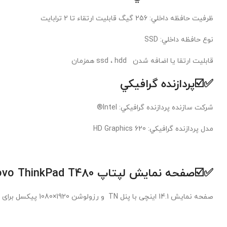
ظرفيت حافظه داخلي: 256 گیگ قابلیت ارتقاء تا 2 ترابایت
نوع حافظه داخلي: SSD
قابلیت ارتقا یا اضافه شدن ssd ، hdd همزمان
✅☑️پردازنده گرافيکي
شرکت سازنده پردازنده گرافيکي: Intel®
مدل پردازنده گرافيکي: HD Graphics 620
✅☑️
صفحه نمایش لپتاپ Lenovo ThinkPad T480
صفحه نمایش 14.1 اینچی با پنل TN و رزولوشن 1920×1080 پیکسل برای