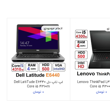
ی
اتمام موجودی
تاپ Lenovo ThinkPad L440
لپ تاپ دل Dell LatiTude E6440
Core i5 4310m
Core i5 430
0
تومان
0
تومان