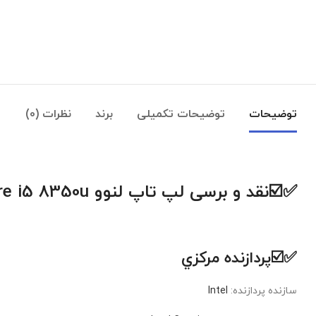
توضیحات
توضیحات تکمیلی
برند
نظرات (0)
✅☑️نقد و برسی لپ تاپ لنوو Lenovo ThinkPad T480 Core i5 8350u رم8
✅☑️پردازنده مرکزي
سازنده پردازنده:
Intel