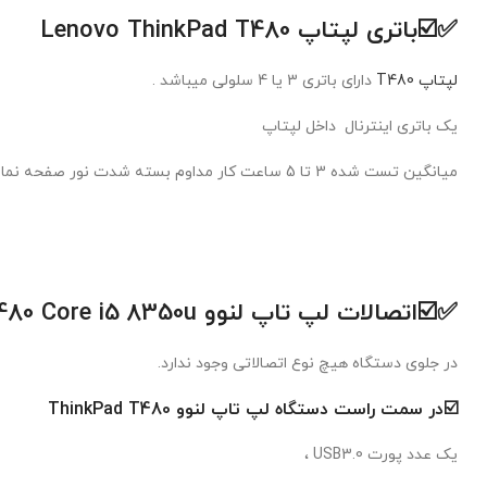
✅☑️
باتری لپتاپ Lenovo ThinkPad T480
لپتاپ T480
دارای باتری 3 یا 4 سلولی میباشد .
یک باتری اینترنال داخل لپتاپ
میانگین تست شده 3 تا 5 ساعت کار مداوم بسته شدت نور صفحه نمایش .
✅☑️اتصالات لپ تاپ لنوو Lenovo ThinkPad T480 Core i5 8350u رم8
در جلوی دستگاه هیچ نوع اتصالاتی وجود ندارد.
☑️در سمت راست دستگاه
لپ تاپ لنوو ThinkPad T480
یک عدد پورت USB3.0 ،