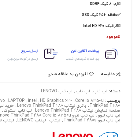
☑️رم: 8 گیگ DDR4
✅حافظه: 256 گیگ SSD
☑️گرافیک:
Intel HD 620
ناموجود
پرداخت آنلاین امن
ارسال سریع
پرداخت با کارت‌های شتاب
ارسال در کوتاه‌ترین زمان
مقایسه
افزودن به علاقه مندی
دسته:
لپ تاپ
,
لپ تاپ
,
لپ تاپ LENOVO
برچسب:
Core i5 8350u
,
HD Graphics 620
,
intel
,
LAPTOP
,
ovo
ThinkPad T480
,
باتری لپتاپ Lenovo ThinkPad T480
,
خرید لپ
صفحه نمایش لپتاپ Lenovo ThinkPad T480
,
لپ تاپ استوک
,
ل
لپ تاپ لنوو
,
لپ تاپ لنوو Lenovo ThinkPad T480 Core i5 8350u
لپ تاپ لنوو ThinkPad T480s
,
لپتاپ
,
لپتاپ LENOVO
,
لپتاپ T480s