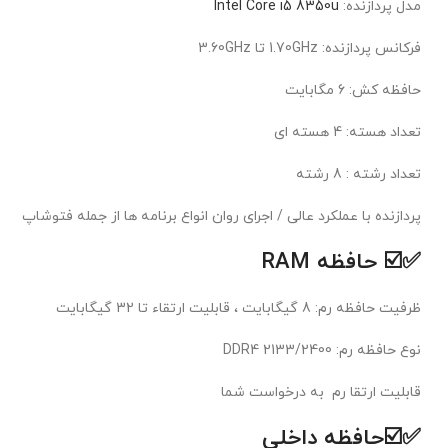
مدل پردازنده:
Intel Core i5 8350u
فرکانس پردازنده: 1.70GHz تا 3.60GHz
حافظه کش: 6 مگابايت
تعداد هسته: 4 هسته ای
تعداد رشته : 8 رشته
پردازنده با عملکرد عالی / اجرای روان انواع برنامه ها از جمله فتوشاپ
✅☑️ حافظه RAM
ظرفيت حافظه رم: 8 گیگابایت ، قابلیت ارتقاء تا 32 گیگابایت
نوع حافظه رم: DDR4 2133/2400
قابلیت ارتقا رم به درخواست شما
✅☑️حافظه داخلي