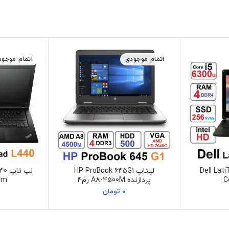
اتمام موجودی
اتمام موجود
Dell LatiTu
لپتاپ HP ProBook 645G1
لپ 
C
پردازنده A8-4500M رم4
0m
0
تومان