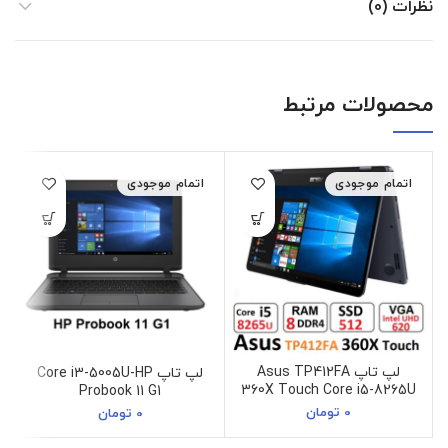
نظرات (0)
محصولات مرتبط
اتمام موجودی
اتمام موجودی
لپ تاپ Asus TP412FA
لپ تاپ Core i3-5005U-HP
360X Touch Core i5-8265U
Probook 11 G1
0
تومان
0
تومان