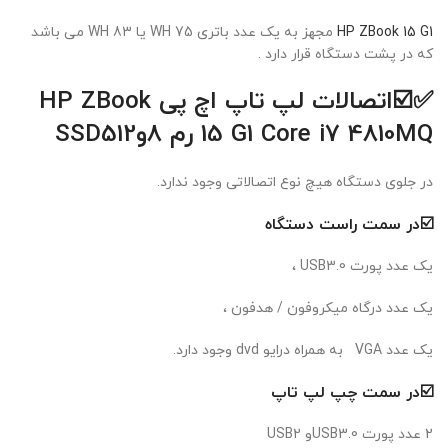
HP ZBook 15 G1
مجهز به یک عدد باتری 75 WH یا 83 WH می باشد
که در پشت دستگاه قرار دارد .
✅☑️اتصالات لپ تاپ اچ پی
HP ZBook
15 G1 Core i7 4810MQ
رم 8وSSD512
در جلوی دستگاه هیچ نوع اتصالاتی وجود ندارد.
☑️در سمت راست دستگاه
یک عدد پورت USB3.0 ،
یک عدد درگاه میکروفون / هدفون ،
یک عدد VGA به همراه درایو dvd وجود دارد.
☑️در سمت چپ لپ تاپ
2 عدد پورت USB3.0و USB2