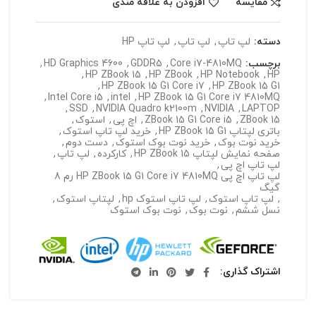
مقایسه
افزودن به علاقه مندی
دسته:
لپ تاپ
,
لپ تاپ
,
لپ تاپ HP
برچسب:
Core i7-4810MQ
,
GDDR5
,
HD Graphics 4600
,
,
HP ZBook 15
,
HP ZBook
,
HP Notebook
,
HP
,
HP ZBook 15 G1 Core i7
,
HP ZBook 15 G1
,
Intel Core i5
,
intel
,
HP ZBook 15 G1 Core i7 4810MQ
,
SSD
,
NVIDIA Quadro k2100m
,
NVIDIA
,
LAPTOP
ZBook 15
,
ZBook 15 G1 Core i5
,
اچ پی
,
استوک
,
باتری لپتاپ HP ZBook 15 G1
,
خرید لپ تاپ استوک
,
خرید نوت بوک
,
خرید نوت بوک استوک
,
دست دوم
,
صفحه نمایش لپتاپ HP ZBook 15
,
کارکرده
,
لپ تاپ
,
لپ تاپ اچ پی
,
لپ تاپ اچ پی HP ZBook 15 G1 Core i7 4810MQ رم 8
گیگ
,
لپ تاپ استوک
,
لپ تاپ استوک hp
,
لپتاپ استوک
,
نسل ششم
,
نوت بوک
,
نوت بوک استوک
اشتراک گذاری