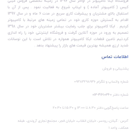
فروشگاه ایکا کامپیوتر در اواخر سال 1396 در زمینه تخصصی فروش مینی
کیس ( کامپیوتر آماده ) و لپتاپ شروع به فعالیت نمود . پس از آن با
استقبال بالای مشتریان و پیشرفت کاری سریع در مدت 6 ماه و در سال 1397
اقدام به گسترش حوزه کاری خود در تمامی زمینه های مرتبط با کامپیوتر
کردیم . ایکا کامپیوتر برای جلب رضایت بیشتر مشتریان خود در سال 1398
تصمیم به ورود در حوزه آنلاین گرفت و فروشگاه اینترنتی خود را راه اندازی
کرد.تیم تامین قطعات ایکا کامپیوتر همواره در تلاش است با این نوسانات
شدید ارزی همیشه بهترین قیمت های بازار را پیشنهاد بدهد .
اطلاعات تماس
پشتیبانی و فروش
شماره واتساپ و تلگرام 09383298936
شماره دفتر
41610360-013
ساعت پاسخ‌گویی دفتر 8:30 تا 13:00 و 15:30 تا 20:30
آدرس : گیلان، رودسر، خیابان انقلاب، خیابان فجر، مجتمع تجاری آروندی، طبقه
همکف، واحد 1