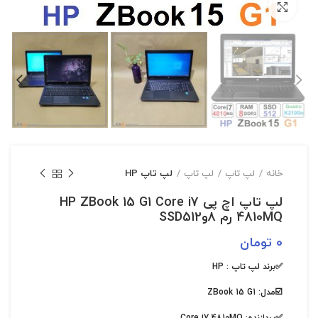
بزرگنمایی تصویر
خانه
لپ تاپ
لپ تاپ
لپ تاپ HP
لپ تاپ اچ پی HP ZBook 15 G1 Core i7
4810MQ رم 8وSSD512
0
تومان
✅برند لپ تاپ :
HP
☑️مدل:
ZBook 15 G1