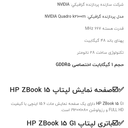
شرکت سازنده پردازنده گرافيکي:
NVIDIA
مدل پردازنده گرافيکي
:
NVIDIA Quadro k2100m
قدرت هسته 667 MHz
پهنای باند 48 گیگابیت
تکنولوژی ساخت 28 نانومتر
حجم 1 گیگابایت اختصاصی GDDR5
✅☑️
صفحه نمایش لپتاپ HP ZBook 15
HP ZBook 15
G1 دارای یک صفحه نمایش مات 15.6 اینچی با کیفیت
FULL HD و رزولوشن 1080×1920 است.
✅☑️
باتری لپتاپ HP ZBook 15 G1