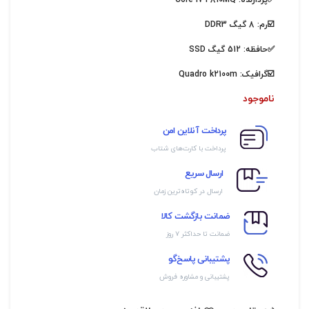
✅پردازنده:
Core i7 4810MQ
☑️رم: 8 گیگ DDR3
✅حافظه: 512 گیگ SSD
☑️گرافیک:
Quadro k2100m
ناموجود
پرداخت آنلاین امن
پرداخت با کارت‌های شتاب
ارسال سریع
ارسال در کوتاه‌ترین زمان
ضمانت بازگشت کالا
ضمانت تا حداکثر ۷ روز
پشتیبانی پاسخ‌گو
پشتیبانی و مشاوره فروش