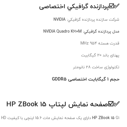
✅☑️پردازنده گرافيکي اختصاصی
شرکت سازنده پردازنده گرافيکي:
NVIDIA
مدل پردازنده گرافيکي
:
NVIDIA Quadro K610M
قدرت هسته 954 MHz
پهنای باند 20 گیگابیت
تکنولوژی ساخت 28 نانومتر
حجم 1 گیگابایت اختصاصی GDDR5
✅☑️
صفحه نمایش لپتاپ HP ZBook 15
G1 دارای یک صفحه نمایش مات 15.6 اینچی با کیفیت FULL HD و رزولوشن 1080×1920 است.
HP ZBook 15