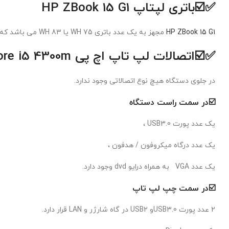
✅☑️
باتری لپتاپ HP ZBook 15 G1
HP ZBook 15 G1
مجهز به یک عدد باتری 75 WH یا 83 WH می باشد که در پشت دستگاه قرار دارد .
✅☑️اتصالات
لپ تاپ اچ پی HP ZBook 15 G1 Core i5 4300m
در جلوی دستگاه هیچ نوع اتصالاتی وجود ندارد.
☑️در سمت راست دستگاه
یک عدد پورت USB3.0 ،
یک عدد درگاه میکروفون / هدفون ،
یک عدد VGA به همراه درایو dvd وجود دارد.
☑️در سمت چپ لپ تاپ
2 عدد پورت USB3.0و USB2 در گاه شارژر و LAN قرار دارد.