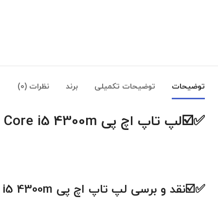
توضیحات
توضیحات تکمیلی
برند
نظرات (0)
✅☑️
لپ تاپ اچ پی HP ZBook 15 G1 Core i5 4300m
✅☑️نقد و برسی
لپ تاپ اچ پی
 i5 4300m