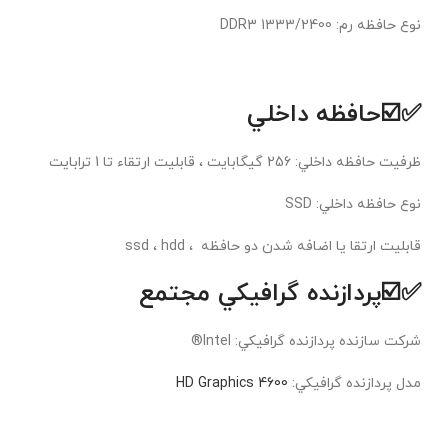
نوع حافظه رم: DDR3 1333/2400
✅☑️حافظه داخلي
ظرفيت حافظه داخلي: 256 گیگابایت ، قابلیت ارتقاء تا 1 ترابایت
نوع حافظه داخلي: SSD
قابلیت ارتقا یا اضافه شدن دو حافظه ، ssd ، hdd
✅☑️پردازنده گرافيکي مجتمع
شرکت سازنده پردازنده گرافيکي: Intel®
مدل پردازنده گرافيکي:
HD Graphics 4600