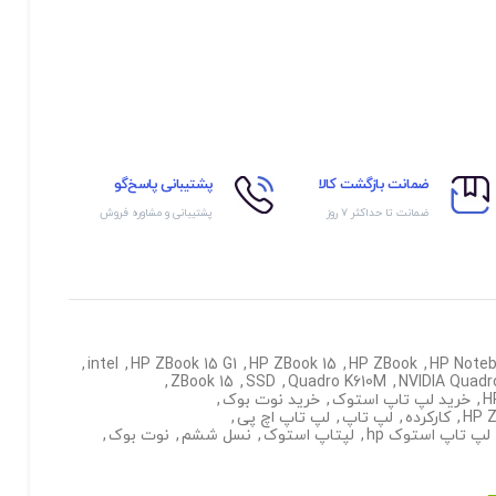
ضمانت بازگشت کالا
پشتیبانی پاسخ‌گو
ضمانت تا حداکثر ۷ روز
پشتیبانی و مشاوره فروش
,
intel
,
HP ZBook 15 G1
,
HP ZBook 15
,
HP ZBook
,
HP Note
,
ZBook 15
,
SSD
,
Quadro K610M
,
NVIDIA Quadr
,
خرید لپ تاپ استوک
,
خرید نوت بوک
,
,
کارکرده
,
لپ تاپ
,
لپ تاپ اچ پی
,
لپ تاپ استوک hp
,
لپتاپ استوک
,
نسل ششم
,
نوت بوک
,