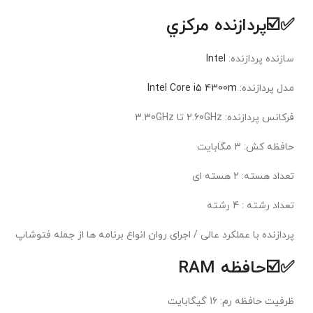
✅☑️پردازنده مرکزي
سازنده پردازنده:
Intel
مدل پردازنده:
Intel Core i5 4300m
فرکانس پردازنده: 2.60GHz تا 3.30GHz
حافظه کش: 3 مگابايت
تعداد هسته: 2 هسته ای
تعداد رشته : 4 رشته
پردازنده با عملکرد عالی / اجرای روان انواع برنامه ها از جمله فتوشاپ
✅☑️حافظه RAM
ظرفيت حافظه رم: 16 گیگابایت