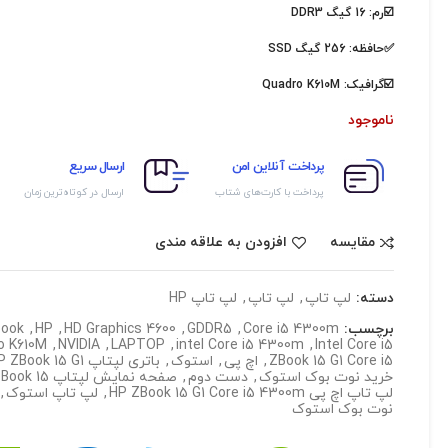
☑️رم: 16 گیگ DDR3
✅حافظه: 256 گیگ SSD
☑️گرافیک:
Quadro K610M
ناموجود
پرداخت آنلاین امن
ارسال سریع
پرداخت با کارت‌های شتاب
ارسال در کوتاه‌ترین زمان
مقایسه
افزودن به علاقه مندی
دسته:
لپ تاپ
,
لپ تاپ
,
لپ تاپ HP
برچسب:
Core i5 4300m
,
GDDR5
,
HD Graphics 4600
,
HP
,
book
o K610M
,
NVIDIA
,
LAPTOP
,
intel Core i5 4300m
,
Intel Core i5
ZBook 15 G1 Core i5
,
اچ پی
,
استوک
,
باتری لپتاپ HP ZBook 15 G1
خرید نوت بوک استوک
,
دست دوم
,
صفحه نمایش لپتاپ HP ZBook 15
لپ تاپ اچ پی HP ZBook 15 G1 Core i5 4300m
,
لپ تاپ استوک
,
نوت بوک استوک