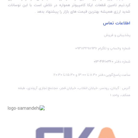
کرد.تیم تامین قطعات ایکا کامپیوتر همواره در تلاش است با این نوسانات
شدید ارزی همیشه بهترین قیمت های بازار را پیشنهاد بدهد .
اطلاعات تماس
پشتیبانی و فروش
شماره واتساپ و تلگرام 09383298936
شماره دفتر
41610360-013
ساعت پاسخ‌گویی دفتر 8:30 تا 13:00 و 15:30 تا 20:30
آدرس : گیلان، رودسر، خیابان انقلاب، خیابان فجر، مجتمع تجاری آروندی، طبقه
همکف، واحد 1