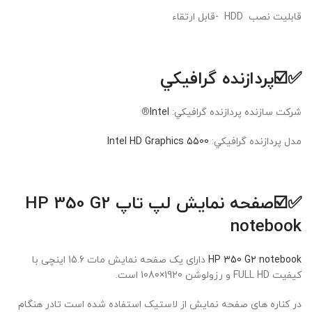
قابلیت نصب HDD -قابل ارتقاء
✅☑️پردازنده گرافيکي
شرکت سازنده پردازنده گرافيکي:
Intel
®
مدل پردازنده گرافيکي:
Intel HD Graphics 5500
✅☑️
صفحه نمایش لپ تاپ HP 350 G2
notebook
HP 350 G2 notebook
دارای یک صفحه نمایش مات 15.6 اینچی با
کیفیت FULL HD و رزولوشن 1920×1080 است.
در کناره های صفحه نمایش از لاستیک استفاده شده است تادر هنگام