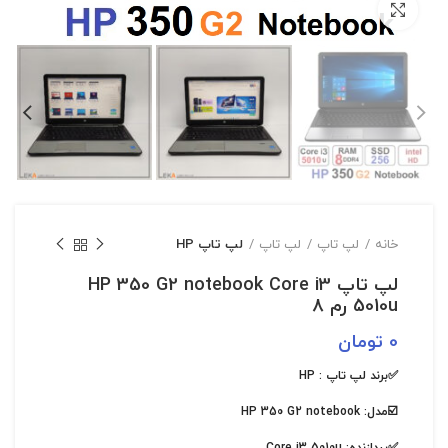
بزرگنمایی تصویر
خانه
لپ تاپ
لپ تاپ
لپ تاپ HP
لپ تاپ HP 350 G2 notebook Core i3
5010u رم 8
0
تومان
✅برند لپ تاپ :
HP
☑️مدل:
HP 350 G2 notebook