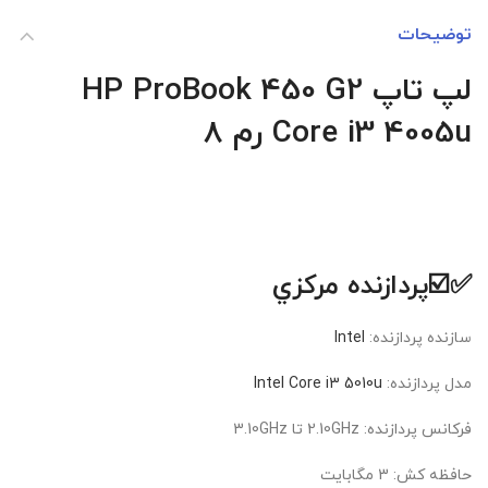
توضیحات
لپ تاپ HP ProBook 450 G2
Core i3 4005u
رم 8
✅☑️پردازنده مرکزي
سازنده پردازنده:
Intel
مدل پردازنده:
Intel Core i3 5010u
فرکانس پردازنده: 2.10GHz تا 3.10GHz
حافظه کش: 3 مگابايت