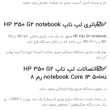
باز و بسته شدن آسیب جدی به صفحه نمایش وارد نشود.
✅☑️
باتری لپ تاپ HP 350 G2 notebook
HP 350 G2 notebook
مجهز به یک عدد باتری داخلی 55 WH یا 45
WH و یا 37 WH می باشد که در داخل دستگاه قرار دارد .
نوع وات باتری دستگاه بستگی سری ساخت آمریکا اروپا یا آسیا بودن
آن دارد.
✅☑️اتصالات
لپ تاپ HP 350 G2
notebook Core i3 5010u
رم 8
در جلوی دستگاه هیچ نوع اتصالاتی وجود ندارد.
در سمت راست دستگاه درایو نوری (دیسک) یک عدد پورت USB3.0 ، و،
یک عدد درگاه میکروفون / هدفون وجود دارد.