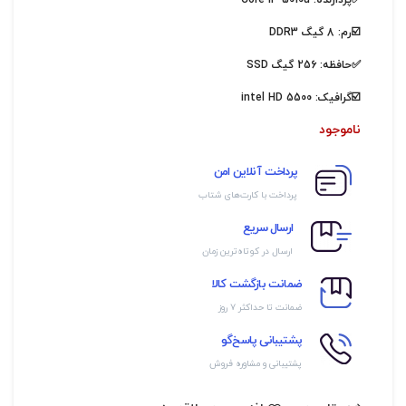
✅پردازنده:
Core i3 5010u
☑️رم: 8 گیگ DDR3
✅حافظه: 256 گیگ SSD
☑️گرافیک:
intel HD 5500
ناموجود
پرداخت آنلاین امن
پرداخت با کارت‌های شتاب
ارسال سریع
ارسال در کوتاه‌ترین زمان
ضمانت بازگشت کالا
ضمانت تا حداکثر ۷ روز
پشتیبانی پاسخ‌گو
پشتیبانی و مشاوره فروش