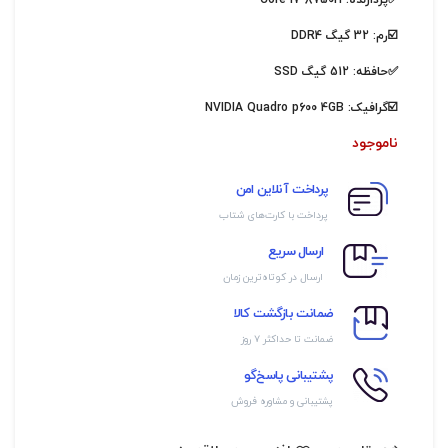
✅پردازنده:
Core i7-8750H
☑️رم: 32 گیگ DDR4
✅حافظه: 512 گیگ SSD
☑️گرافیک:
4GB
NVIDIA Quadro p600
ناموجود
پرداخت آنلاین امن
پرداخت با کارت‌های شتاب
ارسال سریع
ارسال در کوتاه‌ترین زمان
ضمانت بازگشت کالا
ضمانت تا حداکثر ۷ روز
پشتیبانی پاسخ‌گو
پشتیبانی و مشاوره فروش