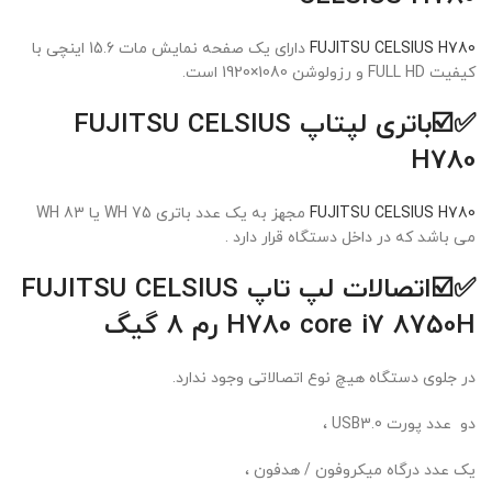
FUJITSU CELSIUS H780
دارای یک صفحه نمایش مات 15.6 اینچی با
کیفیت FULL HD و رزولوشن 1080×1920 است.
✅☑️
باتری لپتاپ FUJITSU CELSIUS
H780
FUJITSU CELSIUS H780
مجهز به یک عدد باتری 75 WH یا 83 WH
می باشد که در داخل دستگاه قرار دارد .
✅☑️اتصالات
لپ تاپ FUJITSU CELSIUS
8750H رم 8 گیگ
H780 core i7
در جلوی دستگاه هیچ نوع اتصالاتی وجود ندارد.
دو عدد پورت USB3.0 ،
یک عدد درگاه میکروفون / هدفون ،