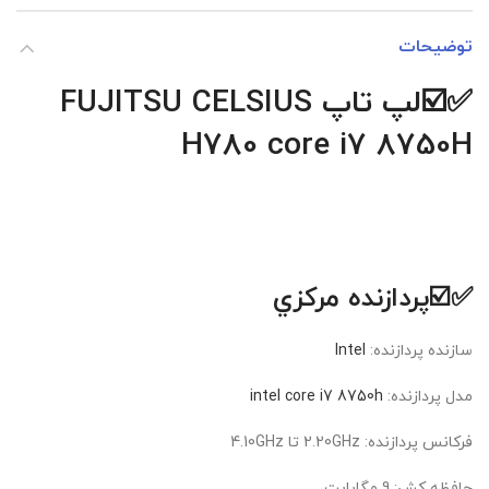
توضیحات
✅☑️
لپ تاپ FUJITSU CELSIUS
H780 core i7 8750H
✅☑️پردازنده مرکزي
سازنده پردازنده:
Intel
مدل پردازنده:
intel core i7 8750h
فرکانس پردازنده: 2.20GHz تا 4.10GHz
حافظه کش: 9 مگابايت