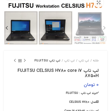
بزرگنمایی تصویر
خانه
لپ تاپ
لپ تاپ
لپ تاپ FUJITSU
لپ تاپ FUJITSU CELSIUS H780 core i7
8750H
0
تومان
✅برند لپ تاپ :
FUJITSU
☑️مدل:
CELSIUS H780