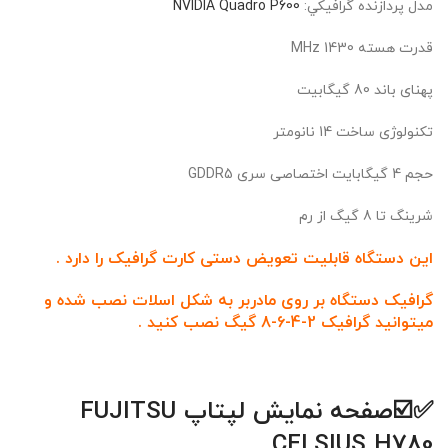
مدل پردازنده گرافيکي:
NVIDIA Quadro P600
قدرت هسته 1430 MHz
پهنای باند 80 گیگابیت
تکنولوژی ساخت 14 نانومتر
حجم 4 گیگابایت اختصاصی سری GDDR5
شرینگ تا 8 گیگ از رم
این دستگاه قابلیت تعویض دستی کارت گرافیک را دارد .
گرافیک دستگاه بر روی مادربر به شکل اسلات نصب شده و
میتوانید گرافیک 2-4-6-8 گیگ نصب کنید .
✅☑️
صفحه نمایش لپتاپ FUJITSU
CELSIUS H780