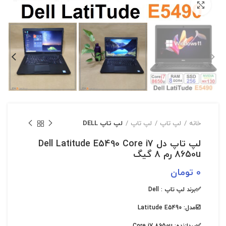
بزرگنمایی تصویر
خانه
لپ تاپ
لپ تاپ
لپ تاپ DELL
لپ تاپ دل Dell Latitude E5490 Core i7
8650u رم 8 گیگ
0
تومان
✅برند لپ تاپ :
Dell
☑️مدل:
Latitude E5490