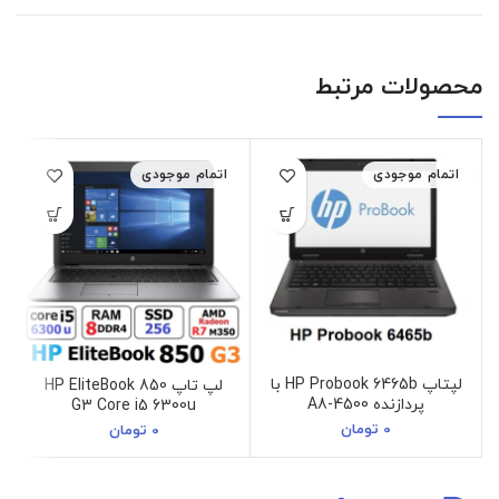
محصولات مرتبط
اتمام موجودی
اتمام موجودی
لپتاپ HP Probook 6465b با
لپ تاپ HP EliteBook 850
پردازنده A8-4500
G3 Core i5 6300u
0
تومان
0
تومان