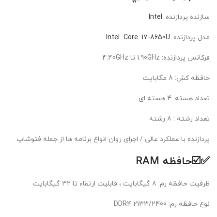
سازنده پردازنده:
Intel
مدل پردازنده:
Intel Core i7-8650U
فرکانس پردازنده: 1.90GHz تا 4.40GHz
حافظه کش: 8 مگابايت
تعداد هسته: 4 هسته ای
تعداد رشته : 8 رشته
پردازنده با عملکرد عالی / اجرای روان انواع برنامه ها از جمله فتوشاپ
✅☑️حافظه RAM
ظرفيت حافظه رم: 8 گیگابایت ، قابلیت ارتقاء تا 32 گیگابایت
نوع حافظه رم: DDR4 2133/2400