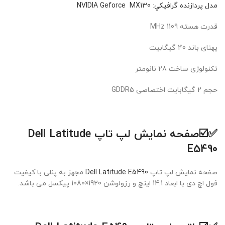
مدل پردازنده گرافيکي
:
NVIDIA Geforce MX130
قدرت هسته 1109 MHz
پهنای باند 40 گیگابیت
تکنولوژی ساخت 28 نانومتر
حجم 2 گیگابایت اختصاصی GDDR5
✅☑️صفحه نمایش لپ تاپ Dell Latitude
E5490
صفحه نمایش لپ تاپ
Dell Latitude E5490
مجهز به پنلی با کیفیت
فول اچ دی با ابعاد 14.1 اینچ و رزولوشن 1920×1080 پیکسل می باشد.