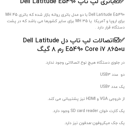
✅☑️باتری لپ تاپ Dell Latitude E5490
Dell Latitude E5490 با دو مدل باتری روانه بازار شده که باتری 45 WH
برای اروپا و آمریکا یا 35 WH برای سایر کشورها می باشد که در پشت
دستگاه قرار دارد .
✅☑️اتصالات
لپ تاپ دل Dell Latitude
E5490 Core i7 8650u
رم 8 گیگ
در جلوی دستگاه هیچ نوع اتصالاتی وجود ندارد.
دو عدد USB3
یک عدد USB2
از خروجی VGA و HDMI نیز پشتیبانی می کند.
یک کارت خوان SD card reader وجود دارد.
یک جک میکروفون-هدفون نیز دارد.