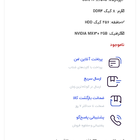
✅پردازنده:
Core i7 8650u
☑️رم: 8 گیگ DDR4
✅حافظه: 256 گیگ HDD
☑️گرافیک:
NVIDIA MX130 2GB
ناموجود
پرداخت آنلاین امن
پرداخت با کارت‌های شتاب
ارسال سریع
ارسال در کوتاه‌ترین زمان
ضمانت بازگشت کالا
ضمانت تا حداکثر ۷ روز
پشتیبانی پاسخ‌گو
پشتیبانی و مشاوره فروش