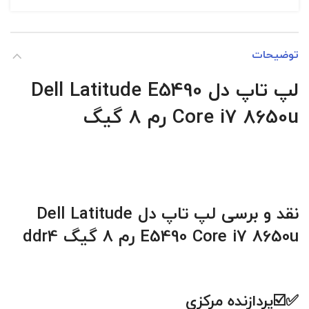
توضیحات
لپ تاپ دل Dell Latitude E5490
Core i7 8650u
رم 8 گیگ
نقد و برسی لپ تاپ دل
Dell Latitude
E5490 Core i7 8650u
رم 8 گیگ ddr4
✅☑️پردازنده مرکزي