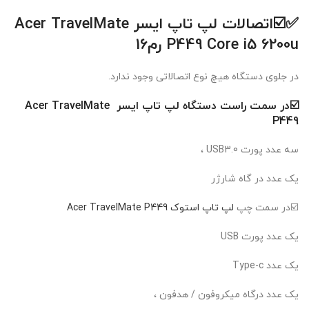
✅☑️اتصالات
لپ تاپ ایسر
Acer TravelMate
P449 Core i5 6200u
رم16
در جلوی دستگاه هیچ نوع اتصالاتی وجود ندارد.
☑️در سمت راست دستگاه لپ تاپ ایسر Acer TravelMate
P449
سه عدد پورت USB3.0 ،
یک عدد در گاه شارژر
☑️در سمت چپ
لپ تاپ استوک Acer TravelMate P449
یک عدد پورت USB
یک عدد Type-c
یک عدد درگاه میکروفون / هدفون ،