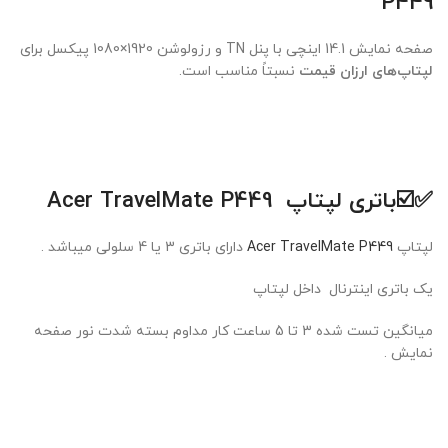
P449
صفحه نمایش 14.1 اینچی با پنل TN و رزولوشن 1920×1080 پیکسل برای
لپتاپ‌های ارزان قیمت
نسبتاً مناسب است.
✅☑️
باتری لپتاپ Acer TravelMate P449
لپتاپ
Acer TravelMate P449
دارای باتری 3 یا 4 سلولی میباشد .
یک باتری اینترنال داخل لپتاپ
میانگین تست شده 3 تا 5 ساعت کار مداوم بسته شدت نور صفحه
نمایش .