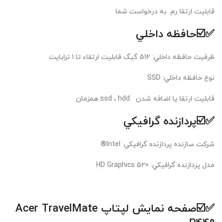
قابلیت ارتقا رم به درخواست شما
✅☑️حافظه داخلي
ظرفيت حافظه داخلي: 512 گیگ قابلیت ارتقاء تا 1 ترابایت
نوع حافظه داخلي: SSD
قابلیت ارتقا یا اضافه شدن ssd ، hdd همزمان
✅☑️پردازنده گرافيکي
شرکت سازنده پردازنده گرافيکي: Intel®
مدل پردازنده گرافيکي: HD Graphics 520
✅☑️
صفحه نمایش لپتاپ Acer TravelMate