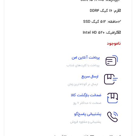
✅پردازنده:
Core i5 6200u
☑️رم: 16 گیگ DDR4
✅حافظه: 512 گیگ SSD
☑️گرافیک:
Intel HD 520
ناموجود
پرداخت آنلاین امن
پرداخت با کارت‌های شتاب
ارسال سریع
ارسال در کوتاه‌ترین زمان
ضمانت بازگشت کالا
ضمانت تا حداکثر ۷ روز
پشتیبانی پاسخ‌گو
پشتیبانی و مشاوره فروش