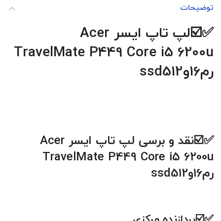
توضیحات
✅☑️
لپ تاپ ایسر Acer
TravelMate P449 Core i5 6200u
رم16وssd512
✅☑️نقد و برسی لپ تاپ ایسر Acer
TravelMate P449 Core i5 6200u
رم16وssd512
✅☑️پردازنده مرکزي