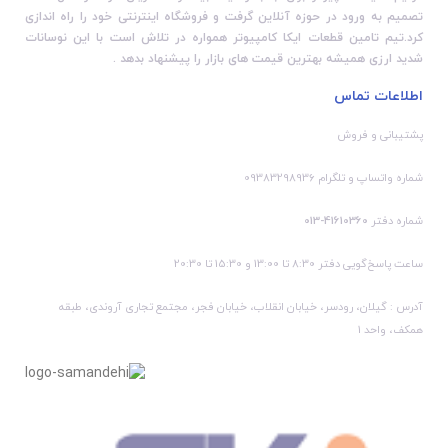
تصمیم به ورود در حوزه آنلاین گرفت و فروشگاه اینترنتی خود را راه اندازی
کرد.تیم تامین قطعات ایکا کامپیوتر همواره در تلاش است با این نوسانات
شدید ارزی همیشه بهترین قیمت های بازار را پیشنهاد بدهد .
اطلاعات تماس
پشتیبانی و فروش
شماره واتساپ و تلگرام 09383298936
شماره دفتر
41610360-013
ساعت پاسخ‌گویی دفتر 8:30 تا 13:00 و 15:30 تا 20:30
آدرس : گیلان، رودسر، خیابان انقلاب، خیابان فجر، مجتمع تجاری آروندی، طبقه
همکف، واحد 1