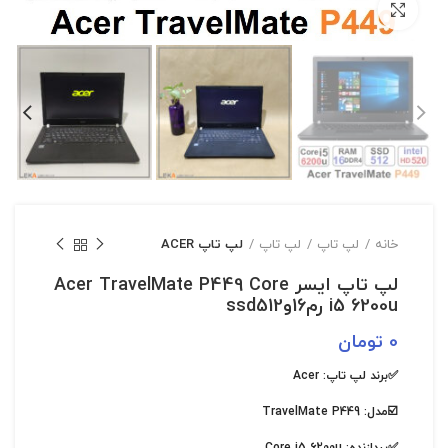
بزرگنمایی تصویر
خانه
لپ تاپ
لپ تاپ
لپ تاپ ACER
لپ تاپ ایسر Acer TravelMate P449 Core
i5 6200u رم16وssd512
0
تومان
✅برند لپ تاپ:
Acer
☑️مدل:
TravelMate P449