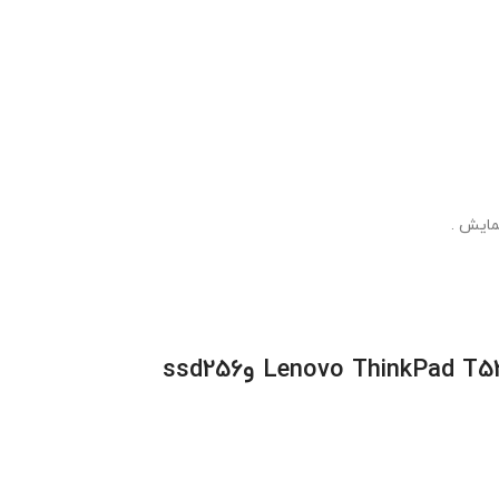
ThinkPad T5
Lenovo
وssd256