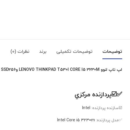
توضیحات
توضیحات تکمیلی
برند
نظرات (0)
لپ تاپ لنوو LENOVO THINKPAD T530I CORE I5 3230M
وSSD256
✅☑️پردازنده مرکزي
☑️سازنده پردازنده:
Intel
✅مدل پردازنده:
Intel Core i5 3230m