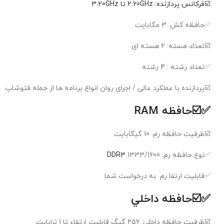
☑️فرکانس پردازنده: 2.60GHz تا 3.20GHz
✅حافظه کش: 3 مگابايت
☑️تعداد هسته: 2 هسته ای
✅تعداد رشته : 4 رشته
☑️پردازنده با عملکرد عالی / اجرای روان انواع برنامه ها از جمله فتوشاپ
✅☑️حافظه RAM
☑️ظرفيت حافظه رم: 10 گیگابایت
✅نوع حافظه رم:
1333/1600
DDR3
✅قابلیت ارتقا رم به درخواست شما
✅☑️حافظه داخلي
☑️ظرفيت حافظه داخلي: 256 گیگ قابلیت ارتقاء تا 1 ترابایت