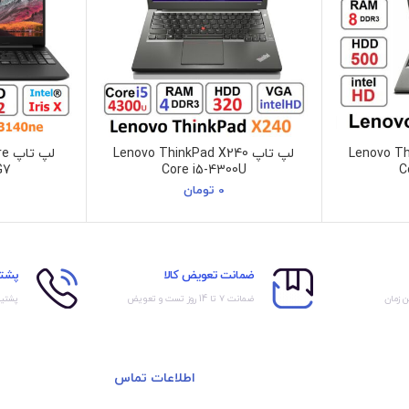
Lenovo Think
لپ تاپ Lenovo ThinkPad X240
لپ
C
Core i5-4300U
5G7
0
تومان
ضمانت تعویض کالا
پشتی
ن زمان
ضمانت ۷ تا 14 روز تست و تعویض
پشتیب
اطلاعات تماس