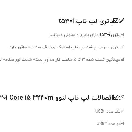
✅☑️
باتری لپ تاپ t530i
☑️
باتری t530i
دارای باتری 6 سلولی میباشد .
✅باتری خارجی پشت لپ تاپ استوک و در قسمت لولا هاقرار دارد.
☑️میانگین تست شده 3 تا 5 ساعت کار مداوم بسته شدت نور صفحه نمایش .
✅☑️اتصالات
لپ تاپ لنوو
30i Core i5 3230m
✅یک عدد USB2
☑️دو عدد USB3