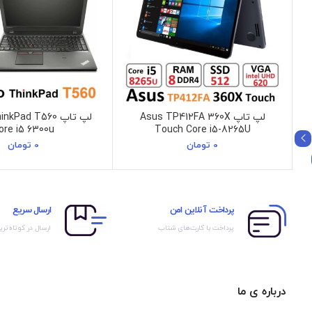
لپ تاپ Asus TP412FA 360X
لپ تاپ Pad T560
ore i5 6300u
Touch Core i5-8265U
0
تومان
0
تومان
پرداخت آنلاین امن
ارسال سریع
پرداخت با کارت‌های شتاب
ارسال در کوتاه‌تری
درباره ی ما