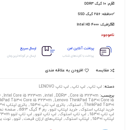
☑️رم: 10 گیگ DDR3
✅حافظه: 256 گیگ SSD
☑️گرافیک:
Intel HD 4000
ناموجود
پرداخت آنلاین امن
ارسال سریع
پرداخت با کارت‌های شتاب
ارسال در کوتاه‌ترین زمان
مقایسه
افزودن به علاقه مندی
دسته:
لپ تاپ
,
لپ تاپ
,
لپ تاپ LENOVO
برچسب:
Core i5 3230m
,
DDR3
,
intel
,
Intel Core i5 3230m
,
D
nkPad T530i Core i5 3230m
,
Lenovo ThinkPad T530i Core i5
ThinkPad T530i
,
استوک
,
باتری لپ تاپ t530i
,
باتری لپتاپ t530i
خرید لپتاپ استوک
,
خرید لپتاپ لنوو
,
رم 4 گیگ ddr3
,
صفحه نمای
لپ تاپ t530i
,
لپ تاپ استوک
,
لپ تاپ لنوو
,
لپ تاپ لنوو Lenovo ThinkPad T530i Core i5 3230m
لپتاپ t530i
,
لپتاپ استوک
,
لپتاپ‌های ارزان قیمت
,
لنوو
,
نوت ب