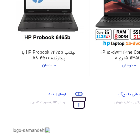
 تاپ HP 15-dw3140ne Core
لپتاپ HP Probook 6465b با
i5-113 رم 8
پردازنده A8-4500
0
تومان
0
تومان
بانی پاسخ‌گو
ارسال هدیه
انی و مشاوره فروش
ارسال کالا به صورت کادویی