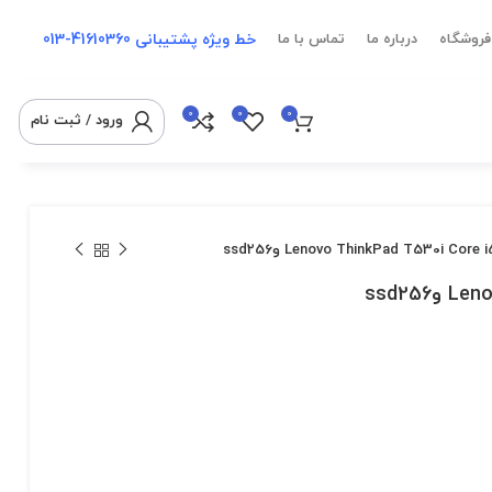
خط ویژه پشتیبانی
41610360-013
فروشگاه
درباره ما
تماس با ما
0
0
0
ورود / ثبت نام