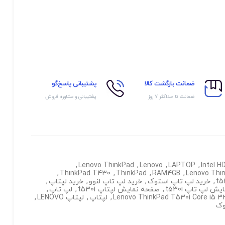
ضمانت بازگشت کالا
پشتیبانی پاسخ‌گو
ضمانت تا حداکثر ۷ روز
پشتیبانی و مشاوره فروش
,
Lenovo ThinkPad
,
Lenovo
,
LAPTOP
,
Intel H
,
ThinkPad T430
,
ThinkPad
,
RAM4GB
,
Lenovo Thi
,
خرید لپ تاپ استوک
,
خرید لپ تاپ لنوو
,
خرید لپتاپ
,
ش لپ تاپ t530i
,
صفحه نمایش لپتاپ t530i
,
لپ تاپ
,
,
لپتاپ
,
لپتاپ LENOVO
,
وک