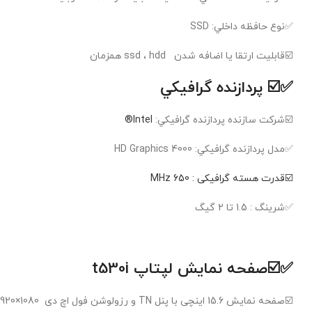
✅نوع حافظه داخلي: SSD
☑️قابلیت ارتقا یا اضافه شدن ssd ، hdd همزمان
✅☑️ پردازنده گرافيکي
☑️شرکت سازنده پردازنده گرافيکي:
Intel®
✅مدل پردازنده گرافيکي: HD Graphics 4000
☑️قدرت هسته گرافیکی : 650 MHz
✅شرینگ : 1.5 تا 2 گیگ
✅☑️
صفحه نمایش لپتاپ t530i
☑️صفحه نمایش 15.6 اینچی با پنل TN و رزولوشن فول اچ دی 1080×1920 پیکسل برای