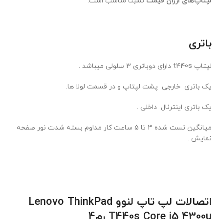
لپتاپ‌های ارزان قیمت
نسبتاً مناسب است.
باتری
لپتاپ t440s دارای دوباتری 3 سلولی میباشد .
یک باتری خارجی پشت لپتاپ و در قسمت لولا ها.
یک باتری اینترنال داخلی .
میانگین تست شده 3 تا 5 ساعت کار مداوم بسته شدت نور صفحه
نمایش .
اتصالات
لپ تاپ لنوو
Lenovo ThinkPad
T440s Core i5 4300u
رم4