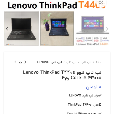
بزرگنمایی تصویر
خانه
لپ تاپ
لپ تاپ
لپ تاپ LENOVO
لپ تاپ لنوو Lenovo ThinkPad T440s
Core i5 4300u رم4
0
تومان
✅برند لپ تاپ:
LENOVO
☑️مدل:
ThinkPad T440s