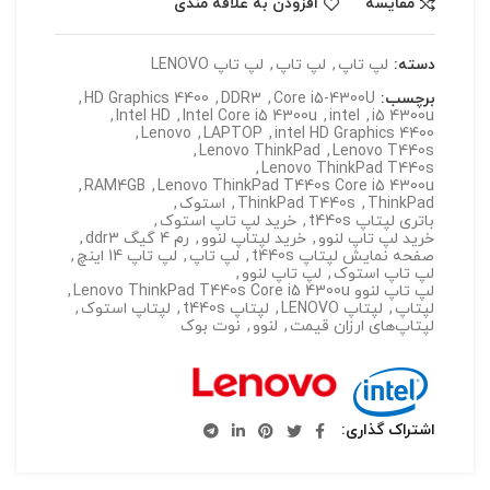
مقایسه
افزودن به علاقه مندی
دسته:
لپ تاپ
,
لپ تاپ
,
لپ تاپ LENOVO
برچسب:
Core i5-4300U
,
DDR3
,
HD Graphics 4400
,
,
Intel HD
,
Intel Core i5 4300u
,
intel
,
i5 4300u
,
Lenovo
,
LAPTOP
,
intel HD Graphics 4400
,
Lenovo ThinkPad
,
Lenovo T440s
,
Lenovo ThinkPad T440s
,
RAM4GB
,
Lenovo ThinkPad T440s Core i5 4300u
ThinkPad
,
ThinkPad T440s
,
استوک
,
باتری لپتاپ t440s
,
خرید لپ تاپ استوک
,
خرید لپ تاپ لنوو
,
خرید لپتاپ لنوو
,
رم 4 گیگ ddr3
,
صفحه نمایش لپتاپ t440s
,
لپ تاپ
,
لپ تاپ 14 اینچ
,
لپ تاپ استوک
,
لپ تاپ لنوو
,
لپ تاپ لنوو Lenovo ThinkPad T440s Core i5 4300u
,
لپتاپ
,
لپتاپ LENOVO
,
لپتاپ t440s
,
لپتاپ استوک
,
لپتاپ‌های ارزان قیمت
,
لنوو
,
نوت بوک
اشتراک گذاری