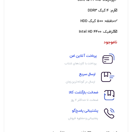
✅پردازنده:
Core i5 4300u
☑️رم: 4 گیگ DDR3
✅حافظه: 500 گیگ HDD
☑️گرافیک:
Intel HD 4400
ناموجود
پرداخت آنلاین امن
پرداخت با کارت‌های شتاب
ارسال سریع
ارسال در کوتاه‌ترین زمان
ضمانت بازگشت کالا
ضمانت تا حداکثر ۷ روز
پشتیبانی پاسخ‌گو
پشتیبانی و مشاوره فروش