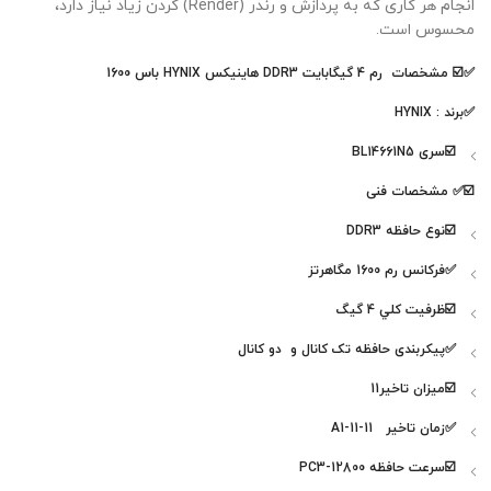
انجام هر کاری که به پردازش و رندر (Render) کردن زیاد نیاز دارد،
محسوس است.
✅☑️
مشخصات رم 4 گیگابایت DDR3 هاینیکس HYNIX باس 1600
✅برند : HYNIX
☑️سری BL14661N5
☑️✅
مشخصات فنی
☑️نوع حافظه DDR3
✅فرکانس رم 1600 مگاهرتز
☑️ظرفيت کلي 4 گیگ
✅پیکربندی حافظه تک کانال و دو کانال
☑️میزان تاخیر11
✅زمان تاخیر A1-11-11
☑️سرعت حافظه PC3-12800