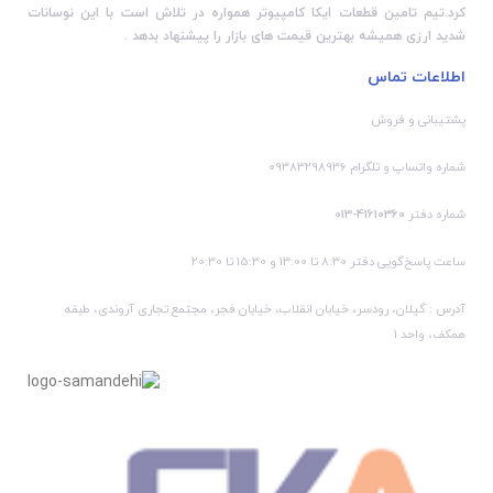
کرد.تیم تامین قطعات ایکا کامپیوتر همواره در تلاش است با این نوسانات
شدید ارزی همیشه بهترین قیمت های بازار را پیشنهاد بدهد .
اطلاعات تماس
پشتیبانی و فروش
شماره واتساپ و تلگرام 09383298936
شماره دفتر
41610360-013
ساعت پاسخ‌گویی دفتر 8:30 تا 13:00 و 15:30 تا 20:30
آدرس : گیلان، رودسر، خیابان انقلاب، خیابان فجر، مجتمع تجاری آروندی، طبقه
همکف، واحد 1