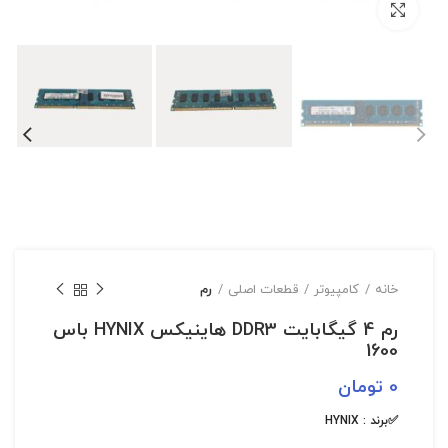
بزرگنمایی تصویر
خانه
کامپیوتر
قطعات اصلی
رم
رم 4 گیگابایت DDR3 هاینیکس HYNIX باس
1600
0
تومان
✅برند : HYNIX