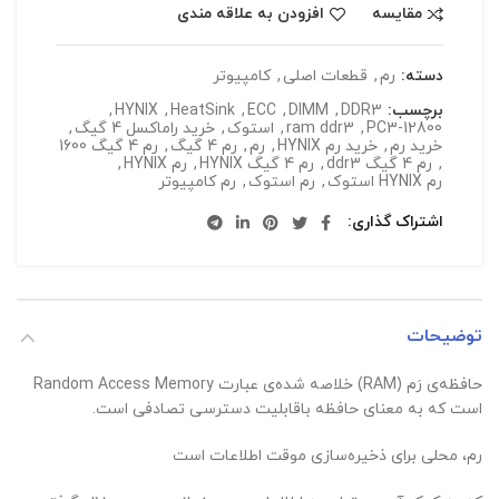
مقایسه
افزودن به علاقه مندی
دسته:
رم
,
قطعات اصلی
,
کامپیوتر
برچسب:
DDR3
,
DIMM
,
ECC
,
HeatSink
,
HYNIX
,
PC3-12800
,
ram ddr3
,
استوک
,
خرید راماکسل 4 گیگ
,
خرید رم
,
خرید رم HYNIX
,
رم
,
رم 4 گیگ
,
رم 4 گیگ 1600
,
رم 4 گیگ ddr3
,
رم 4 گیگ HYNIX
,
رم HYNIX
,
رم HYNIX استوک
,
رم استوک
,
رم کامپیوتر
اشتراک گذاری
توضیحات
حافظه‌ی رَم (RAM) خلاصه‌ شده‌ی عبارت Random Access Memory
است که به معنای حافظه باقابلیت دسترسی تصادفی است.
رم، محلی برای ذخیره‌سازی موقت اطلاعات است