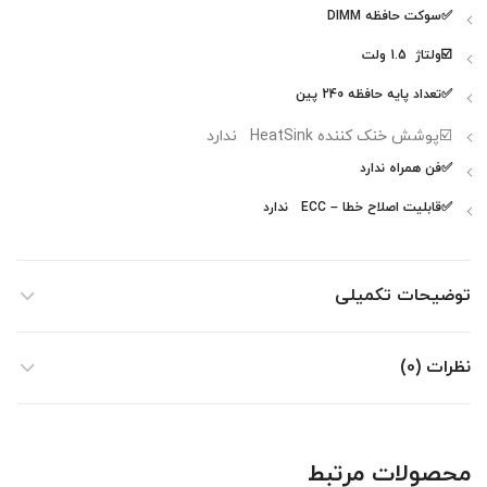
✅سوکت حافظه DIMM
☑️ولتاژ 1.5 ولت
✅تعداد پایه حافظه 240 پین
☑️پوشش خنک کننده HeatSink ندارد
✅فن همراه ندارد
✅قابلیت اصلاح خطا – ECC ندارد
توضیحات تکمیلی
نظرات (0)
محصولات مرتبط