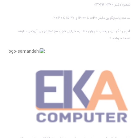
شماره دفتر
41610360-013
ساعت پاسخ‌گویی دفتر 8:30 تا 13:00 و 15:30 تا 20:30
آدرس : گیلان، رودسر، خیابان انقلاب، خیابان فجر، مجتمع تجاری آروندی، طبقه
همکف، واحد 1