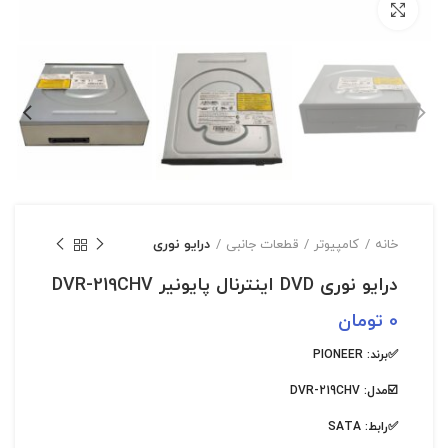
بزرگنمایی تصویر
خانه
کامپیوتر
قطعات جانبی
درایو نوری
درایو نوری DVD اینترنال پایونیر DVR-219CHV
0
تومان
✅برند:
PIONEER
☑️
مدل: DVR-219CHV
✅
رابط: SATA