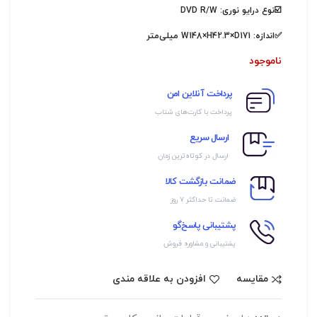
☑️
نوع درایو نوری: DVD R/W
✅
اندازه:
W148×H42.3×D171 میلی‌متر
ناموجود
پرداخت آنلاین امن
پرداخت با کارت‌های شتاب
ارسال سریع
ارسال در کوتاه‌ترین زمان
ضمانت بازگشت کالا
ضمانت تا حداکثر ۷ روز
پشتیبانی پاسخ‌گو
پشتیبانی و مشاوره فروش
مقایسه
افزودن به علاقه مندی