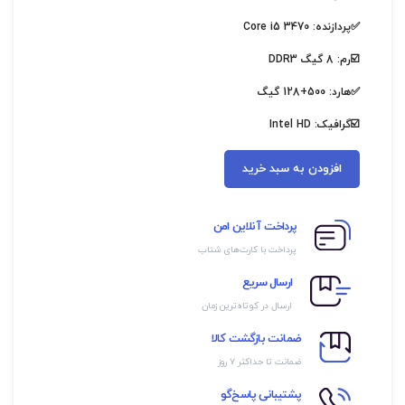
✅پردازنده: Core i5 3470
☑️رم: 8 گیگ DDR3
✅هارد: 500+128 گیگ
☑️گرافیک: Intel HD
افزودن به سبد خرید
پرداخت آنلاین امن
پرداخت با کارت‌های شتاب
ارسال سریع
ارسال در کوتاه‌ترین زمان
ضمانت بازگشت کالا
ضمانت تا حداکثر ۷ روز
پشتیبانی پاسخ‌گو