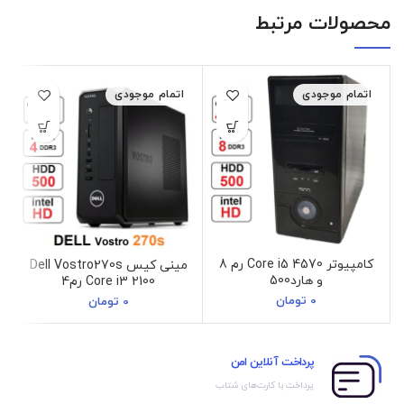
محصولات مرتبط
اتمام موجودی
اتمام موجودی
کامپیوتر Core i5 4570 رم 8
مینی کیس Dell Vostro270s
و هارد500
Core i3 2100 رم4
0
تومان
0
تومان
پرداخت آنلاین امن
پرداخت با کارت‌های شتاب