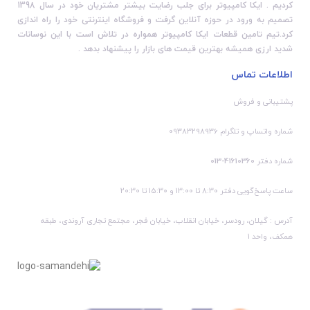
کردیم . ایکا کامپیوتر برای جلب رضایت بیشتر مشتریان خود در سال 1398
تصمیم به ورود در حوزه آنلاین گرفت و فروشگاه اینترنتی خود را راه اندازی
کرد.تیم تامین قطعات ایکا کامپیوتر همواره در تلاش است با این نوسانات
شدید ارزی همیشه بهترین قیمت های بازار را پیشنهاد بدهد .
اطلاعات تماس
پشتیبانی و فروش
شماره واتساپ و تلگرام 09383298936
شماره دفتر
41610360-013
ساعت پاسخ‌گویی دفتر 8:30 تا 13:00 و 15:30 تا 20:30
آدرس : گیلان، رودسر، خیابان انقلاب، خیابان فجر، مجتمع تجاری آروندی، طبقه
همکف، واحد 1