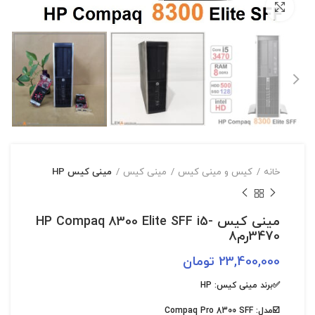
بزرگنمایی تصویر
خانه
کیس و مینی کیس
مینی کیس
مینی کیس HP
مینی کیس HP Compaq 8300 Elite SFF i5-
3470رم8
23,400,000
تومان
✅برند مینی کیس: HP
☑️مدل: Compaq Pro 8300 SFF