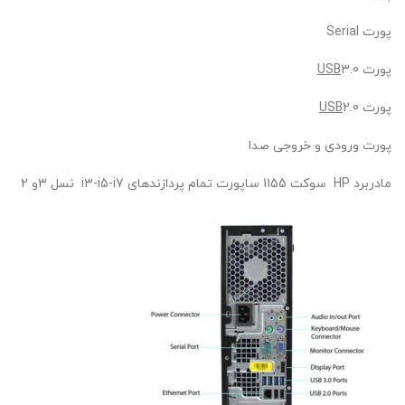
پورت Serial
پورت
3.0
USB
پورت
2.0
USB
پورت ورودی و خروجی صدا
مادربرد HP سوکت 1155 ساپورت تمام پردازندهای i3-i5-i7 نسل 3و 2