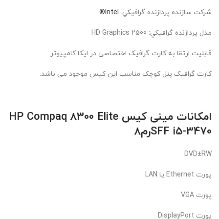
شرکت سازنده پردازنده گرافيکي:
Intel®
مدل پردازنده گرافيکي: HD Graphics 2500
قابلیت ارتقا به کارت گرافیک اختصاصی در ایکا کامپیوتر
کارت گرافیک پنل کوچک مناسب این کیس موجود می باشد.
امکانات مینی کیس
Elite
HP Compaq 8300
SFF i5-3470رم8
DVD±RW
پورت Ethernet یا LAN
پورت VGA
پورت DisplayPort