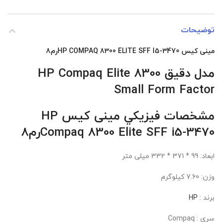
توضیحات
مینی کیس
SFF I5-3470رم8
HP COMPAQ 8300 ELITE
مدل دقیق
HP Compaq Elite 8300
Small Form Factor
مشخصات فيزيکي مینی کیس
HP
i5-3470رم8
Compaq 8300 Elite SFF
ابعاد: 99 * 371 * 332 میلی متر
وزن: 7.60 کیلوگرم
برند :
HP
سری : Compaq