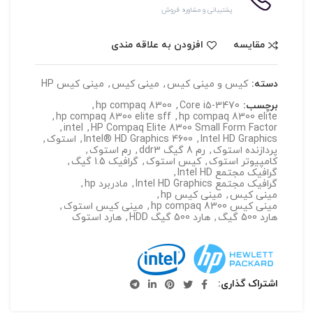
پشتیبانی و مشاوره فروش
مقایسه
افزودن به علاقه مندی
دسته:
کیس و مینی کیس
,
مینی کیس
,
مینی کیس HP
برچسب:
Core i5-3470
,
hp compaq 8300
,
,
hp compaq 8300 elite sff
,
hp compaq 8300 elite
,
intel
,
HP Compaq Elite 8300 Small Form Factor
Intel HD Graphics
,
Intel® HD Graphics 4600
,
استوک
,
پردازنده استوک
,
رم 8 گیگ ddr3
,
رم استوک
,
کامپیوتر استوک
,
کیس استوک
,
گرافیک 1.5 گیگ
,
گرافیک مجتمع Intel HD
,
گرافیک مجتمع Intel HD Graphics
,
مادربرد hp
,
مینی کیس
,
مینی کیس hp
,
مینی کیس hp compaq 8300
,
مینی کیس استوک
,
هارد 500 گیگ
,
هارد 500 گیگ HDD
,
هارد استوک
اشتراک گذاری