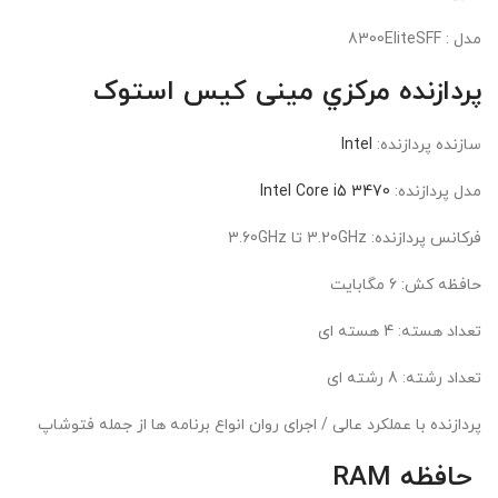
مدل : 8300EliteSFF
پردازنده مرکزي
مینی کیس استوک
سازنده پردازنده:
Intel
مدل پردازنده:
Intel Core i5 3470
فرکانس پردازنده: 3.20GHz تا 3.60GHz
حافظه کش: 6 مگابايت
تعداد هسته: 4 هسته ای
تعداد رشته: 8 رشته ای
پردازنده با عملکرد عالی / اجرای روان انواع برنامه ها از جمله فتوشاپ
حافظه RAM