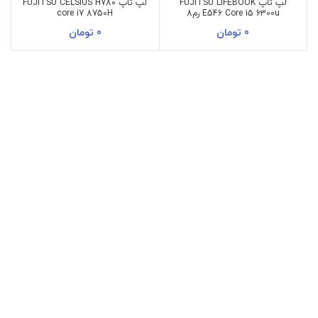
لپ تاپ FUJITSU LIFEBOOK
لپ تاپ FUJITSU CELSIUS H780
E546 Core i5 6300u رم8
core i7 8750H
0
تومان
0
تومان