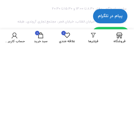
ساعت پاسخ‌گویی دفتر 8:30 تا 13:00 و 15:30 تا 20:30
پیام در تلگرام
آدرس : گیلان، رودسر، خیابان انقلاب، خیابان فجر، مجتمع تجاری آروندی، طبقه
همکف، واحد 1
پیام در واتساپ
0
0
فروشگاه
فیلترها
علاقه مندی
سبد خرید
حساب کاربری من
تمامی حقوق مادی و معنوی این سایت متعلق به ایکا کامپیوتر می باشد.
فروشگاه آنلاین ایکا کامپیوتر ۱۳۹8 – ۱۴۰
4