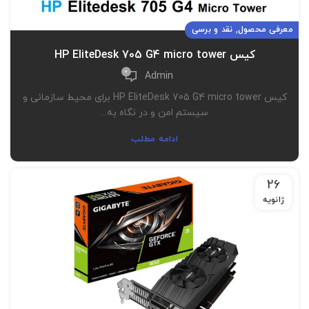
,
معرفی محصول
نقد و برسی
کیس HP EliteDesk 705 G4 micro tower
0
Admin
کیس HP EliteDesk 705 G4 micro tower برای محیط سازمانی و
سیستم امن و در نگاه به...
ادامه مطلب
26
ژانویه