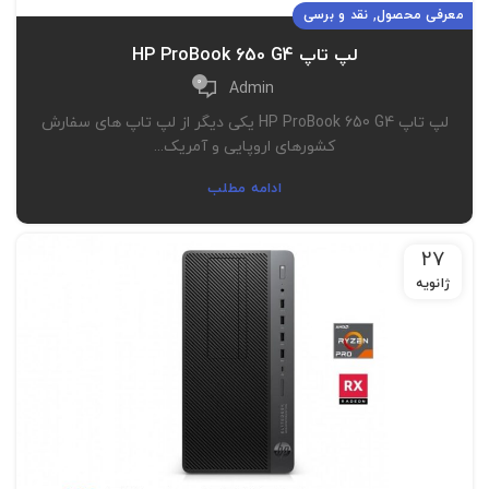
,
معرفی محصول
نقد و برسی
لپ تاپ HP ProBook 650 G4
0
Admin
لپ تاپ HP ProBook 650 G4 یکی دیگر از لپ تاپ های سفارش
کشورهای اروپایی و آمریک...
ادامه مطلب
27
ژانویه