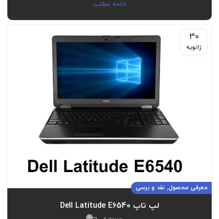
ادامه مطلب
30
ژانویه
,
معرفی محصول
نقد و برسی
لپ تاپ Dell Latitude E6540
0