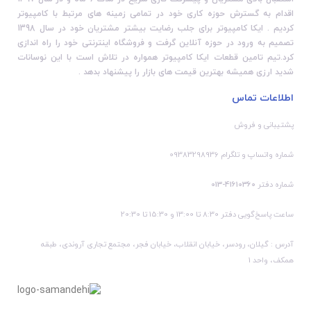
اقدام به گسترش حوزه کاری خود در تمامی زمینه های مرتبط با کامپیوتر
کردیم . ایکا کامپیوتر برای جلب رضایت بیشتر مشتریان خود در سال 1398
تصمیم به ورود در حوزه آنلاین گرفت و فروشگاه اینترنتی خود را راه اندازی
کرد.تیم تامین قطعات ایکا کامپیوتر همواره در تلاش است با این نوسانات
شدید ارزی همیشه بهترین قیمت های بازار را پیشنهاد بدهد .
اطلاعات تماس
پشتیبانی و فروش
شماره واتساپ و تلگرام 09383298936
شماره دفتر
41610360-013
ساعت پاسخ‌گویی دفتر 8:30 تا 13:00 و 15:30 تا 20:30
آدرس : گیلان، رودسر، خیابان انقلاب، خیابان فجر، مجتمع تجاری آروندی، طبقه
همکف، واحد 1